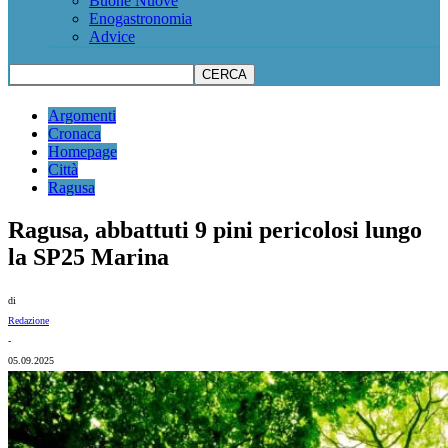
Buone Nuove
Enogastronomia
Advice
Argomenti
Cronaca
Homepage
Città
Ragusa
Ragusa, abbattuti 9 pini pericolosi lungo
la SP25 Marina
di
Redazione
-
05.09.2025