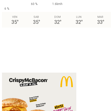
60 %
1.6kmh
6 %
VEN
SAB
DOM
LUN
MAR
35
°
35
°
32
°
32
°
33
°