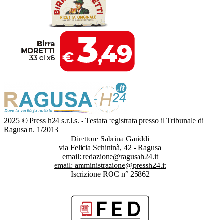
2025 © Press h24 s.r.l.s. - Testata registrata presso il Tribunale di
Ragusa n. 1/2013
Direttore Sabrina Gariddi
via Felicia Schininà, 42 - Ragusa
email:
redazione@ragusah24.it
email:
amministrazione@pressh24.it
Iscrizione ROC n° 25862