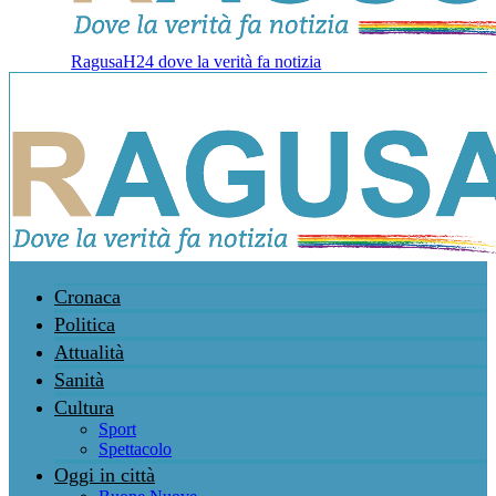
RagusaH24 dove la verità fa notizia
Cronaca
Politica
Attualità
Sanità
Cultura
Sport
Spettacolo
Oggi in città