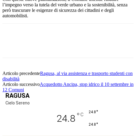
l’impegno verso la tutela del verde urbano e la sostenibilità, senza
però trascurare le esigenze di sicurezza dei cittadini e degli
automobilisti.
Facebook
Twitter
Pinterest
WhatsApp
Articolo precedente
Ragusa, al via assistenza e trasporto studenti con
disabilità
Articolo successivo
Acquedotto Ancipa, stop idrico il 10 settembre in
12 Comuni
RAGUSA
Cielo Sereno
°
24.8
°
C
24.8
°
24.8