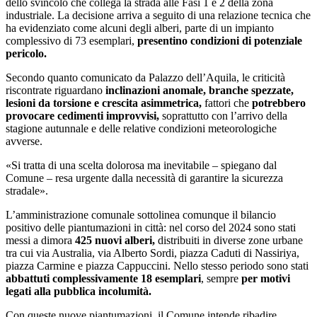
dello svincolo che collega la strada alle Fasi 1 e 2 della zona
industriale. La decisione arriva a seguito di una relazione tecnica che
ha evidenziato come alcuni degli alberi, parte di un impianto
complessivo di 73 esemplari,
presentino condizioni di potenziale
pericolo.
Secondo quanto comunicato da Palazzo dell’Aquila, le criticità
riscontrate riguardano
inclinazioni anomale, branche spezzate,
lesioni da torsione e crescita asimmetrica,
fattori che
potrebbero
provocare cedimenti improvvisi,
soprattutto con l’arrivo della
stagione autunnale e delle relative condizioni meteorologiche
avverse.
«Si tratta di una scelta dolorosa ma inevitabile – spiegano dal
Comune – resa urgente dalla necessità di garantire la sicurezza
stradale».
L’amministrazione comunale sottolinea comunque il bilancio
positivo delle piantumazioni in città: nel corso del 2024 sono stati
messi a dimora
425 nuovi alberi,
distribuiti in diverse zone urbane
tra cui via Australia, via Alberto Sordi, piazza Caduti di Nassiriya,
piazza Carmine e piazza Cappuccini. Nello stesso periodo sono stati
abbattuti complessivamente 18 esemplari
, sempre
per motivi
legati alla pubblica incolumità.
Con queste nuove piantumazioni, il Comune intende ribadire