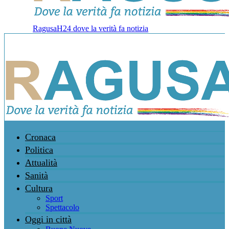
RagusaH24 dove la verità fa notizia
Cronaca
Politica
Attualità
Sanità
Cultura
Sport
Spettacolo
Oggi in città