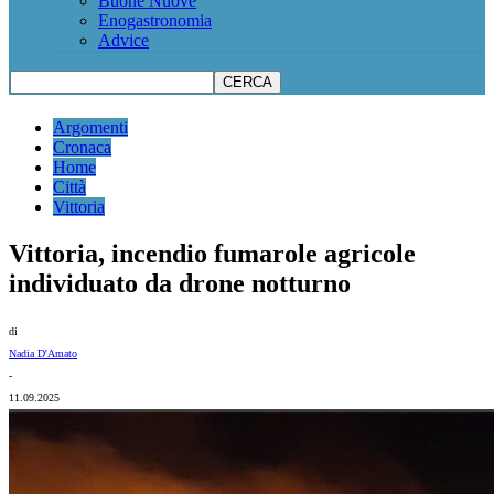
Buone Nuove
Enogastronomia
Advice
Argomenti
Cronaca
Home
Città
Vittoria
Vittoria, incendio fumarole agricole
individuato da drone notturno
di
Nadia D'Amato
-
11.09.2025