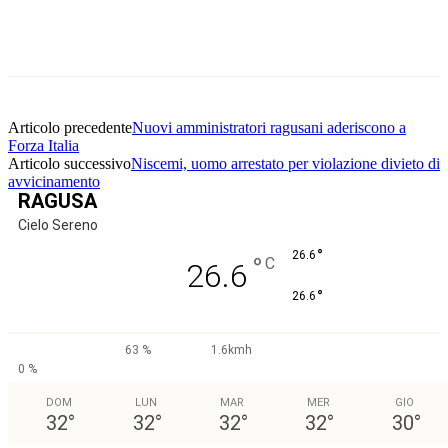
Facebook
Twitter
Pinterest
WhatsApp
Articolo precedente
Nuovi amministratori ragusani aderiscono a
Forza Italia
Articolo successivo
Niscemi, uomo arrestato per violazione divieto di
avvicinamento
RAGUSA
Cielo Sereno
°
26.6
°
C
26.6
°
26.6
63 %
1.6kmh
0 %
DOM
LUN
MAR
MER
GIO
32
°
32
°
32
°
32
°
30
°