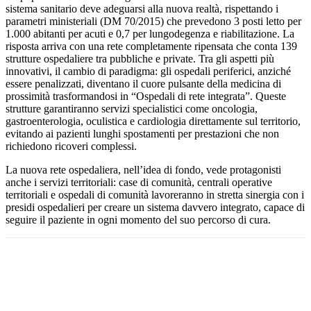
sistema sanitario deve adeguarsi alla nuova realtà, rispettando i
parametri ministeriali (DM 70/2015) che prevedono 3 posti letto per
1.000 abitanti per acuti e 0,7 per lungodegenza e riabilitazione. La
risposta arriva con una rete completamente ripensata che conta 139
strutture ospedaliere tra pubbliche e private. Tra gli aspetti più
innovativi, il cambio di paradigma: gli ospedali periferici, anziché
essere penalizzati, diventano il cuore pulsante della medicina di
prossimità trasformandosi in “Ospedali di rete integrata”. Queste
strutture garantiranno servizi specialistici come oncologia,
gastroenterologia, oculistica e cardiologia direttamente sul territorio,
evitando ai pazienti lunghi spostamenti per prestazioni che non
richiedono ricoveri complessi.
La nuova rete ospedaliera, nell’idea di fondo, vede protagonisti
anche i servizi territoriali: case di comunità, centrali operative
territoriali e ospedali di comunità lavoreranno in stretta sinergia con i
presidi ospedalieri per creare un sistema davvero integrato, capace di
seguire il paziente in ogni momento del suo percorso di cura.
Facebook
Twitter
Pinterest
WhatsApp