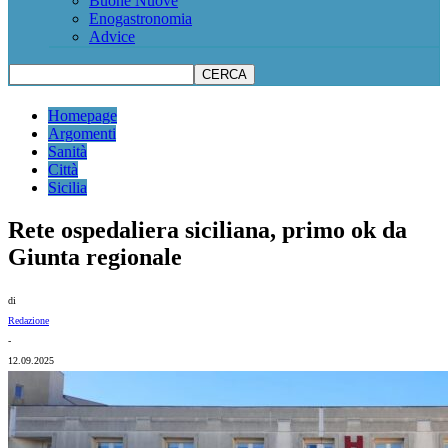
Buone Nuove
Enogastronomia
Advice
Homepage
Argomenti
Sanità
Città
Sicilia
Rete ospedaliera siciliana, primo ok da
Giunta regionale
di
Redazione
-
12.09.2025