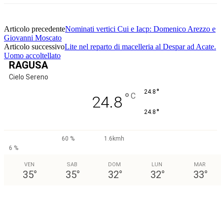
Articolo precedente
Nominati vertici Cui e Iacp: Domenico Arezzo e
Giovanni Moscato
Articolo successivo
Lite nel reparto di macelleria al Despar ad Acate.
Uomo accoltellato
RAGUSA
Cielo Sereno
°
24.8
°
C
24.8
°
24.8
60 %
1.6kmh
6 %
VEN
SAB
DOM
LUN
MAR
35
°
35
°
32
°
32
°
33
°