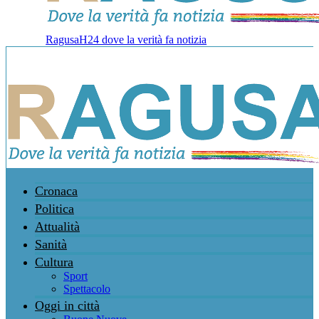
RagusaH24 dove la verità fa notizia
Cronaca
Politica
Attualità
Sanità
Cultura
Sport
Spettacolo
Oggi in città