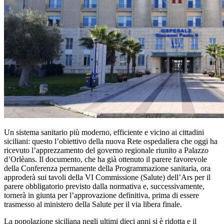
Un sistema sanitario più moderno, efficiente e vicino ai cittadini
siciliani: questo l’obiettivo della nuova Rete ospedaliera che oggi ha
ricevuto l’apprezzamento del governo regionale riunito a Palazzo
d’Orlèans. Il documento, che ha già ottenuto il parere favorevole
della Conferenza permanente della Programmazione sanitaria, ora
approderà sui tavoli della VI Commissione (Salute) dell’Ars per il
parere obbligatorio previsto dalla normativa e, successivamente,
tornerà in giunta per l’approvazione definitiva, prima di essere
trasmesso al ministero della Salute per il via libera finale.
La popolazione siciliana negli ultimi dieci anni si è ridotta e il