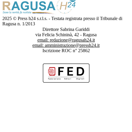
2025 © Press h24 s.r.l.s. - Testata registrata presso il Tribunale di
Ragusa n. 1/2013
Direttore Sabrina Gariddi
via Felicia Schininà, 42 - Ragusa
email:
redazione@ragusah24.it
email:
amministrazione@pressh24.it
Iscrizione ROC n° 25862