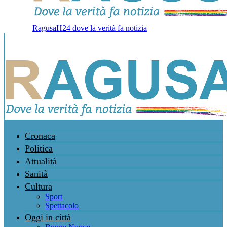
RagusaH24 dove la verità fa notizia
Cronaca
Politica
Attualità
Sanità
Cultura
Sport
Spettacolo
Oggi in città