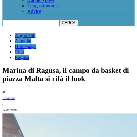
Buone Nuove
Enogastronomia
Advice
Argomenti
Attualità
Homepage
Città
Ragusa
Marina di Ragusa, il campo da basket di
piazza Malta si rifà il look
di
Redazione
-
14.02.2026