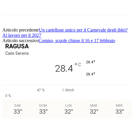
Facebook
Twitter
Pinterest
WhatsApp
Articolo precedente
Un cartellone unico per il Carnevale degli iblei?
Al lavoro per il 2027
Articolo successivo
Comiso, scuole chiuse il 16 e 17 febbraio
RAGUSA
Cielo Sereno
°
28.4
°
C
28.4
°
28.4
47 %
1.6kmh
0 %
SAB
DOM
LUN
MAR
MER
33
°
33
°
32
°
32
°
33
°