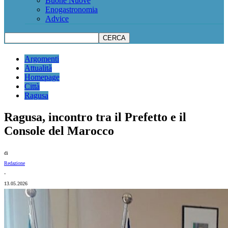
Buone Nuove
Enogastronomia
Advice
Argomenti
Attualità
Homepage
Città
Ragusa
Ragusa, incontro tra il Prefetto e il
Console del Marocco
di
Redazione
-
13.05.2026