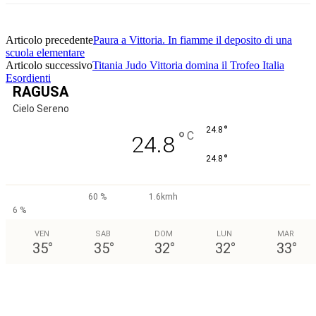
Articolo precedente
Paura a Vittoria. In fiamme il deposito di una
scuola elementare
Articolo successivo
Titania Judo Vittoria domina il Trofeo Italia
Esordienti
RAGUSA
Cielo Sereno
°
24.8
°
C
24.8
°
24.8
60 %
1.6kmh
6 %
VEN
SAB
DOM
LUN
MAR
35
°
35
°
32
°
32
°
33
°