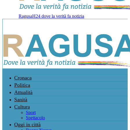
RagusaH24 dove la verità fa notizia
Cronaca
Politica
Attualità
Sanità
Cultura
Sport
Spettacolo
Oggi in città