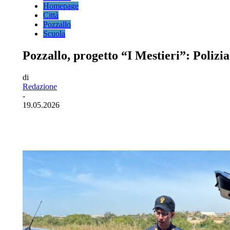
Homepage
Città
Pozzallo
Scuola
Pozzallo, progetto “I Mestieri”: Polizia
di
Redazione
-
19.05.2026
Facebook
Twitter
Pinterest
WhatsA