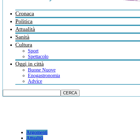
Cronaca
Politica
Attualità
Sanità
Cultura
Sport
Spettacolo
Oggi in città
Buone Nuove
Enogastronomia
Advice
Argomenti
Attualità