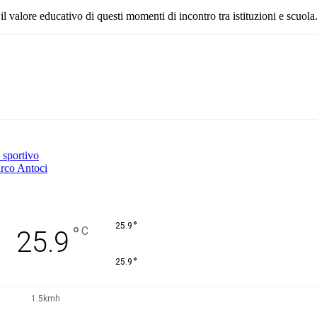
l valore educativo di questi momenti di incontro tra istituzioni e scuola
Pinterest
WhatsApp
 sportivo
rco Antoci
°
25.9
°
C
25.9
°
25.9
1.5kmh