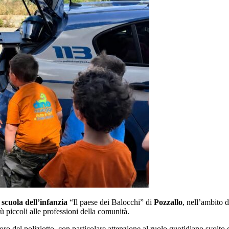
a
scuola dell’infanzia
“Il paese dei Balocchi” di
Pozzallo
, nell’ambito 
iù piccoli alle professioni della comunità.
oro del poliziotto, con particolare attenzione al ruolo quotidiano svolto 