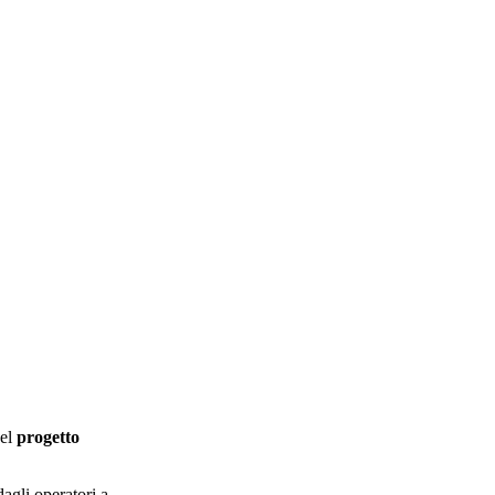
del
progetto
dagli operatori a