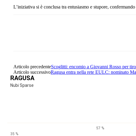
L’iniziativa si è conclusa tra entusiasmo e stupore, confermando i
Share
Facebook
Twitter
Articolo precedente
Scoglitti: encomio a Giovanni Rosso per tiro
Articolo successivo
Ragusa entra nella rete EULC: nominato Ma
RAGUSA
Nubi Sparse
57 %
35 %