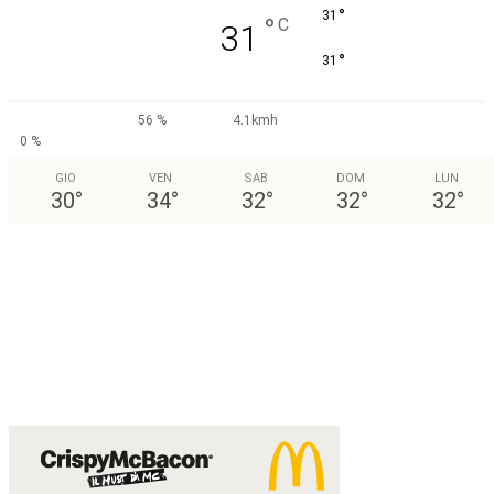
°
31
°
C
31
°
31
56 %
4.1kmh
0 %
GIO
VEN
SAB
DOM
LUN
30
°
34
°
32
°
32
°
32
°