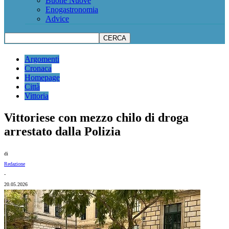
Buone Nuove
Enogastronomia
Advice
Argomenti
Cronaca
Homepage
Città
Vittoria
Vittoriese con mezzo chilo di droga
arrestato dalla Polizia
di
Redazione
-
20.05.2026