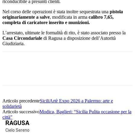
riconducibile a presunti clienti.
Nel corso delle operazioni è stata inoltre sequestrata una
pistola
originariamente a salve
, modificata in arma
calibro 7,65,
completa di caricatore inserito e munizioni.
L’arrestato, ultimate le formalità di rito, è stato associato presso la
Casa Circondariale
di Ragusa a disposizione dell’Autorità
Giudiziaria.
Facebook
Twitter
Pinterest
WhatsApp
Articolo precedente
SiciliArtè Expo 2026 a Palermo: arte e
solidarietà
Articolo successivo
Modica, Baglieri: “Sicilia Pulita occasione per la
città”
RAGUSA
Cielo Sereno