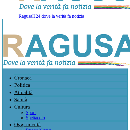
RagusaH24 dove la verità fa notizia
Cronaca
Politica
Attualità
Sanità
Cultura
Sport
Spettacolo
Oggi in città