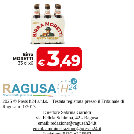
2025 © Press h24 s.r.l.s. - Testata registrata presso il Tribunale di
Ragusa n. 1/2013
Direttore Sabrina Gariddi
via Felicia Schininà, 42 - Ragusa
email:
redazione@ragusah24.it
email:
amministrazione@pressh24.it
Iscrizione ROC n° 25862