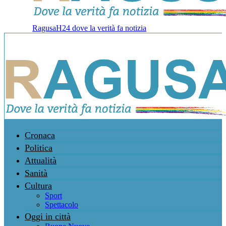
RagusaH24 dove la verità fa notizia
Cronaca
Politica
Attualità
Sanità
Cultura
Sport
Spettacolo
Oggi in città