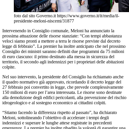
foto dal sito Governo.it https://www.governo.it/it/media/il-
presidente-meloni-niscemi/31877
Intervenendo in Consiglio comunale, Meloni ha annunciato la
prossima attuazione delle risorse stanziate: “Con tempi abbastanza
veloci siamo pronti a mettere a terra le risorse previste dal decreto
legge di febbraio”. La premier ha inoltre anticipato che nel prossimo
Consiglio dei ministri saranno definiti due programmi da 75 milioni
di euro ciascuno: il primo destinato alla messa in sicurezza del
territorio, il secondo agli indennizzi per i proprietari delle abitazioni
colpite.
Nel suo intervento, la presidente del Consiglio ha richiamato anche
il quadro normativo già approvato, ricordando il decreto legge del
27 febbraio poi convertito in legge, che prevede complessivamente
150 milioni di euro per l’area interessata. Le risorse sono destinate
alla demolizione degli edifici pericolanti, alla prevenzione del rischio
idrogeologico e al sostegno economico ai cittadini colpiti.
“Stiamo facendo la differenza rispetto al passato”, ha dichiarato
Meloni, sottolineando l’obiettivo di accelerare i tempi degli
indennizzi e superare le lunghe attese registrate in precedenti
emergenze. La premier ha inoltre ribadito la volontà di garantire una