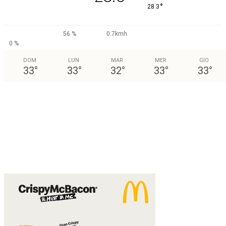
°
28.3
56 %
0.7kmh
0 %
DOM
LUN
MAR
MER
GIO
33
°
33
°
32
°
33
°
33
°