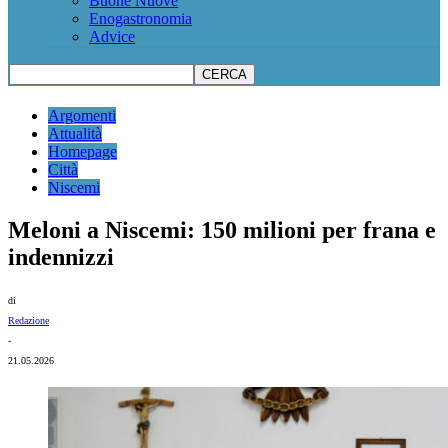
Buone Nuove
Enogastronomia
Advice
Argomenti
Attualità
Homepage
Città
Niscemi
Meloni a Niscemi: 150 milioni per frana e
indennizzi
di
Redazione
-
21.05.2026