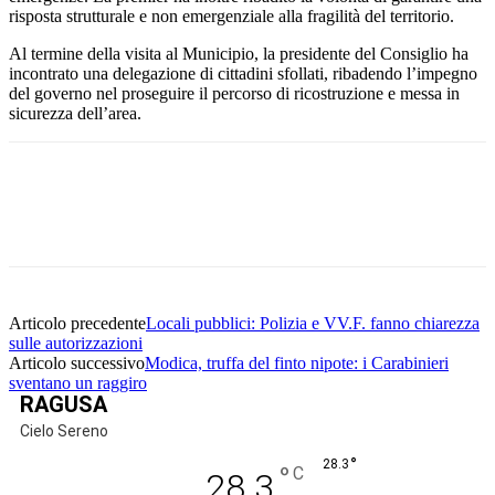
risposta strutturale e non emergenziale alla fragilità del territorio.
Al termine della visita al Municipio, la presidente del Consiglio ha
incontrato una delegazione di cittadini sfollati, ribadendo l’impegno
del governo nel proseguire il percorso di ricostruzione e messa in
sicurezza dell’area.
Facebook
Twitter
Pinterest
WhatsApp
Articolo precedente
Locali pubblici: Polizia e VV.F. fanno chiarezza
sulle autorizzazioni
Articolo successivo
Modica, truffa del finto nipote: i Carabinieri
sventano un raggiro
RAGUSA
Cielo Sereno
°
28.3
°
C
28.3