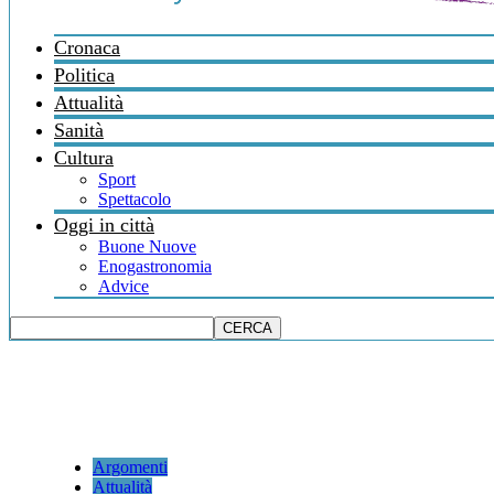
Cronaca
Politica
Attualità
Sanità
Cultura
Sport
Spettacolo
Oggi in città
Buone Nuove
Enogastronomia
Advice
Argomenti
Attualità