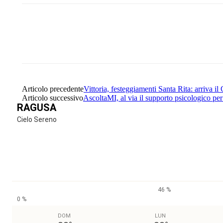
Share
Facebook
Twitter
Articolo precedente
Vittoria, festeggiamenti Santa Rita: arriva il
Articolo successivo
AscoltaMI, al via il supporto psicologico per
RAGUSA
Cielo Sereno
46 %
0 %
DOM
LUN