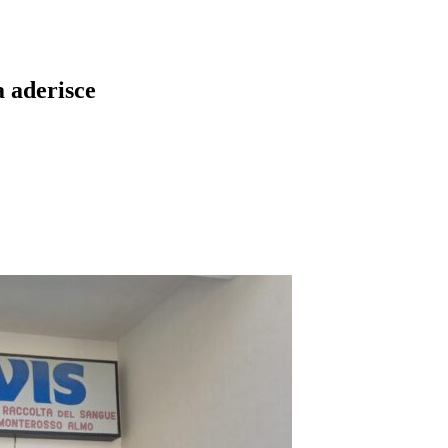
a aderisce
pp