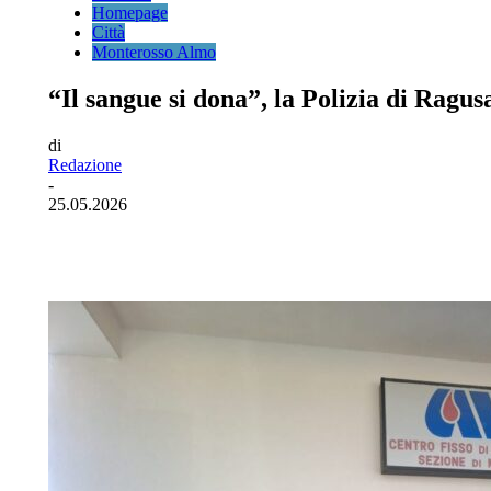
Homepage
Città
Monterosso Almo
“Il sangue si dona”, la Polizia di Ragus
di
Redazione
-
25.05.2026
Facebook
Twitter
Pinterest
WhatsA