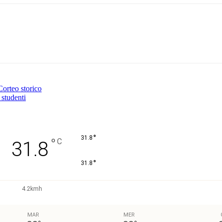
Pinterest
WhatsApp
 Corteo storico
 studenti
°
31.8
°
C
31.8
°
31.8
4.2kmh
MAR
MER