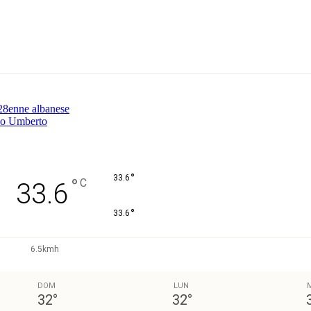
Pinterest
WhatsApp
 28enne albanese
rso Umberto
°
33.6
°
C
33.6
°
33.6
6.5kmh
DOM
LUN
32
°
32
°