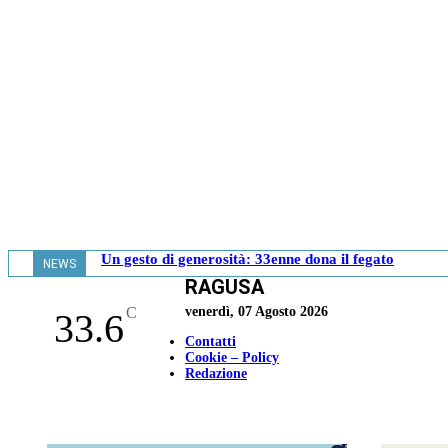
Un gesto di generosità: 33enne dona il fegato
NEWS
RAGUSA
- 13.34
C
venerdì, 07 Agosto 2026
33.6
Contatti
Cookie – Policy
Redazione