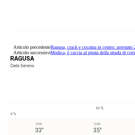
Share
Facebook
Twitter
Articolo precedente
Ragusa, crack e cocaina in centro: arrestato
Articolo successivo
Modica, è caccia al pirata della strada di co
RAGUSA
Cielo Sereno
43 %
4 %
VEN
SAB
33
°
35
°