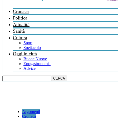
Cronaca
Politica
Attualità
Sanità
Cultura
Sport
Spettacolo
Oggi in città
Buone Nuove
Enogastronomia
Advice
Argomenti
Cronaca