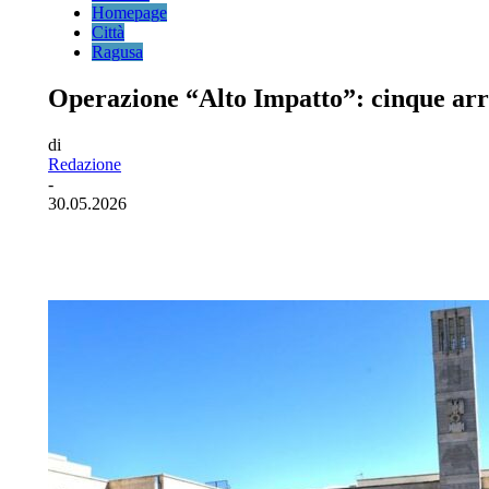
Homepage
Città
Ragusa
Operazione “Alto Impatto”: cinque arre
di
Redazione
-
30.05.2026
Facebook
Twitter
Pinterest
WhatsA