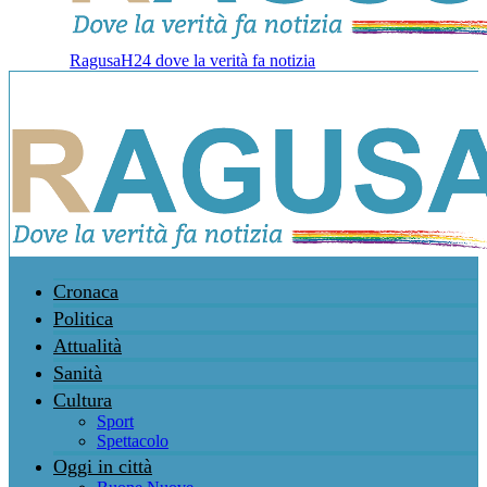
RagusaH24 dove la verità fa notizia
Cronaca
Politica
Attualità
Sanità
Cultura
Sport
Spettacolo
Oggi in città