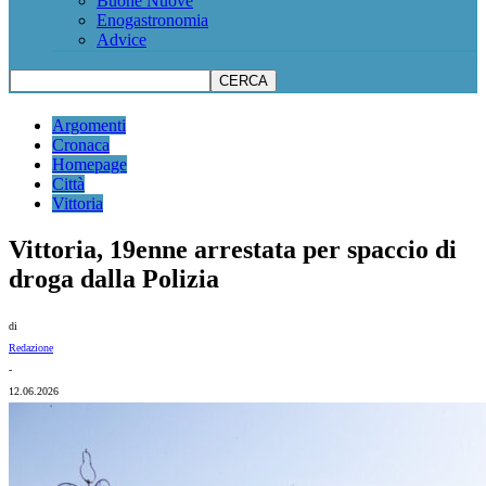
Buone Nuove
Enogastronomia
Advice
Argomenti
Cronaca
Homepage
Città
Vittoria
Vittoria, 19enne arrestata per spaccio di
droga dalla Polizia
di
Redazione
-
12.06.2026