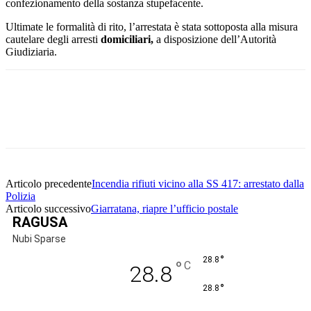
confezionamento della sostanza stupefacente.
Ultimate le formalità di rito, l’arrestata è stata sottoposta alla misura
cautelare degli arresti
domiciliari,
a disposizione dell’Autorità
Giudiziaria.
Facebook
Twitter
Pinterest
WhatsApp
Articolo precedente
Incendia rifiuti vicino alla SS 417: arrestato dalla
Polizia
Articolo successivo
Giarratana, riapre l’ufficio postale
RAGUSA
Nubi Sparse
°
28.8
°
C
28.8
°
28.8