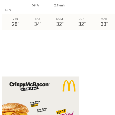
59 %
2.1kmh
46 %
VEN
SAB
DOM
LUN
MAR
28
°
34
°
32
°
32
°
33
°