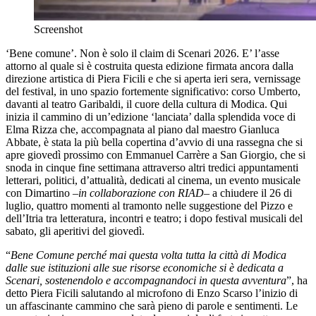
Screenshot
‘Bene comune’. Non è solo il claim di Scenari 2026. E’ l’asse
attorno al quale si è costruita questa edizione firmata ancora dalla
direzione artistica di Piera Ficili e che si aperta ieri sera, vernissage
del festival, in uno spazio fortemente significativo: corso Umberto,
davanti al teatro Garibaldi, il cuore della cultura di Modica. Qui
inizia il cammino di un’edizione ‘lanciata’ dalla splendida voce di
Elma Rizza che, accompagnata al piano dal maestro Gianluca
Abbate, è stata la più bella copertina d’avvio di una rassegna che si
apre giovedì prossimo con Emmanuel Carrère a San Giorgio, che si
snoda in cinque fine settimana attraverso altri tredici appuntamenti
letterari, politici, d’attualità, dedicati al cinema, un evento musicale
con Dimartino –
in collaborazione con RIAD
– a chiudere il 26 di
luglio, quattro momenti al tramonto nelle suggestione del Pizzo e
dell’Itria tra letteratura, incontri e teatro; i dopo festival musicali del
sabato, gli aperitivi del giovedì.
“
Bene Comune perché mai questa volta tutta la città di Modica
dalle sue istituzioni alle sue risorse economiche si è dedicata a
Scenari, sostenendolo e accompagnandoci in questa avventura
”, ha
detto Piera Ficili salutando al microfono di Enzo Scarso l’inizio di
un affascinante cammino che sarà pieno di parole e sentimenti. Le