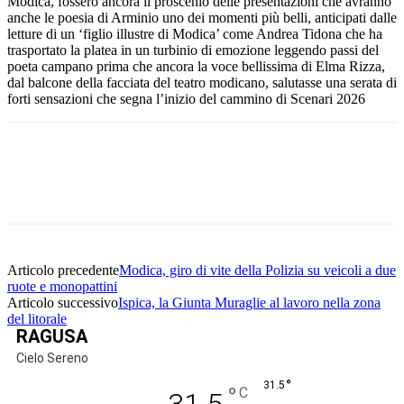
Modica, fossero ancora il proscenio delle presentazioni che avranno
anche le poesia di Arminio uno dei momenti più belli, anticipati dalle
letture di un ‘figlio illustre di Modica’ come Andrea Tidona che ha
trasportato la platea in un turbinio di emozione leggendo passi del
poeta campano prima che ancora la voce bellissima di Elma Rizza,
dal balcone della facciata del teatro modicano, salutasse una serata di
forti sensazioni che segna l’inizio del cammino di Scenari 2026
Facebook
Twitter
Pinterest
WhatsApp
Articolo precedente
Modica, giro di vite della Polizia su veicoli a due
ruote e monopattini
Articolo successivo
Ispica, la Giunta Muraglie al lavoro nella zona
del litorale
RAGUSA
Cielo Sereno
°
31.5
°
C
31.5