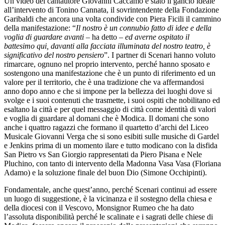
Un video del cantautore Giovanni Caccamo è stato il gancio ideale
all’intervento di Tonino Cannata, il sovrintendente della Fondazione
Garibaldi che ancora una volta condivide con Piera Ficili il cammino
della manifestazione: “
Il nostro è un connubio fatto di idee e della
voglia di guardare avanti
– ha detto –
ed averne ospitato il
battesimo qui, davanti alla facciata illuminata del nostro teatro, è
significativo del nostro pensiero
”. I partner di Scenari hanno voluto
rimarcare, ognuno nel proprio intervento, perché hanno sposato e
sostengono una manifestazione che è un punto di riferimento ed un
valore per il territorio, che è una tradizione che va affermandosi
anno dopo anno e che si impone per la bellezza dei luoghi dove si
svolge e i suoi contenuti che trasmette, i suoi ospiti che nobilitano ed
esaltano la città e per quel messaggio di città come identità di valori
e voglia di guardare al domani che è Modica. Il domani che sono
anche i quattro ragazzi che formano il quartetto d’archi del Liceo
Musicale Giovanni Verga che si sono esibiti sulle musiche di Gardel
e Jenkins prima di un momento ilare e tutto modicano con la disfida
San Pietro vs San Giorgio rappresentati da Piero Pisana e Nele
Pluchino, con tanto di intervento della Madonna Vasa Vasa (Floriana
Adamo) e la soluzione finale del buon Dio (Simone Occhipinti).
Fondamentale, anche quest’anno, perché Scenari continui ad essere
un luogo di suggestione, è la vicinanza e il sostegno della chiesa e
della diocesi con il Vescovo, Monsignor Rumeo che ha dato
l’assoluta disponibilità perché le scalinate e i sagrati delle chiese di