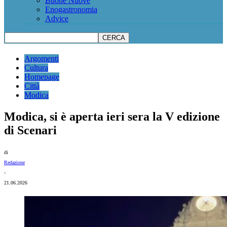
Buone Nuove
Enogastronomia
Advice
Argomenti
Cultura
Homepage
Città
Modica
Modica, si è aperta ieri sera la V edizione
di Scenari
di
Redazione
-
21.06.2026