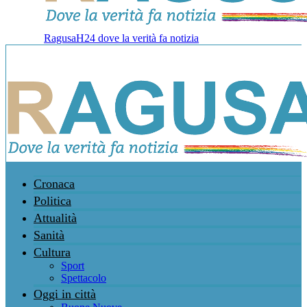
RagusaH24 dove la verità fa notizia
Cronaca
Politica
Attualità
Sanità
Cultura
Sport
Spettacolo
Oggi in città