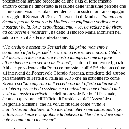
presentazioni saranno precedute da una sigla di forte impatto
emotivo come ha dimostrato la reazione delle tantissime persone che
hanno condiviso la serata di ieri dedicata ai sostenitori, ai compagni
di viaggio di Scenari 2026 e all’intera città di Modica. “
Siamo con
Scenari perché Scenari è la Modica che vogliamo condividere e
mostrare: bella, forte, orgogliosamente viva, da vedere e da vivere,
da conoscere e mostrare
”, ha detto il sindaco Maria Monisteri nel
saluto della città alla manifestazione.
“
Ho creduto e sostenuto Scenari sin dal primo momento e
continuerò a farlo perché Piera è una risorsa della nostra Città e
del nostro territorio e la sua e nostra manifestazione un fiore
all’occhiello e una vetrina bellissima
”, ha detto l’onorevole Ignazio
Abbate, presidente della Prima commissione all’ARS che preceduto
gli interventi dell’onorevole Giorgio Assenza, presidente del gruppo
parlamentare di Fratelli d’Italia all’ARS che ha sottolineato come
Scenari sia “
la conferma dell’eccellenza dell’offerta culturale di
un’intera provincia da sostenere e condividere come biglietto dal
visita del nostro territorio
” e dell’onorevole Nello Di Pasquale,
deputato questore nell’Ufficio di Presidenza dell’Assemblea
Regionale Siciliana, che ha voluto ribadire come “
tutte le
manifestazioni dell’area iblea meritano attenzione istituzionale per
la loro eccellenza e la qualità e la bellezza del territorio dove sono
nate e continuano a crescere
”.