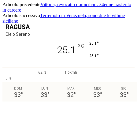
Articolo precedente
Vittoria, revocati i domiciliari: 34enne trasferito
in carcere
Articolo successivo
Terremoto in Venezuela, sono due le vittime
siciliane
RAGUSA
Cielo Sereno
°
25.1
°
C
25.1
°
25.1
62 %
1.6kmh
0 %
DOM
LUN
MAR
MER
GIO
33
°
33
°
32
°
33
°
33
°