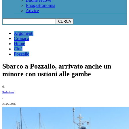
Buone Nuove
Enogastronomia
Advice
Argomenti
Cronaca
Home
Città
Pozzallo
Sbarco a Pozzallo, arrivato anche un
minore con ustioni alle gambe
di
Redazione
-
27.06.2026