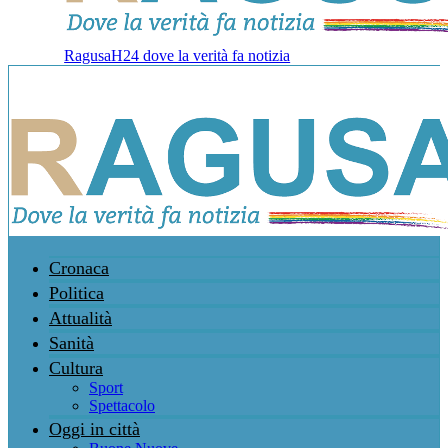
RagusaH24 dove la verità fa notizia
Cronaca
Politica
Attualità
Sanità
Cultura
Sport
Spettacolo
Oggi in città