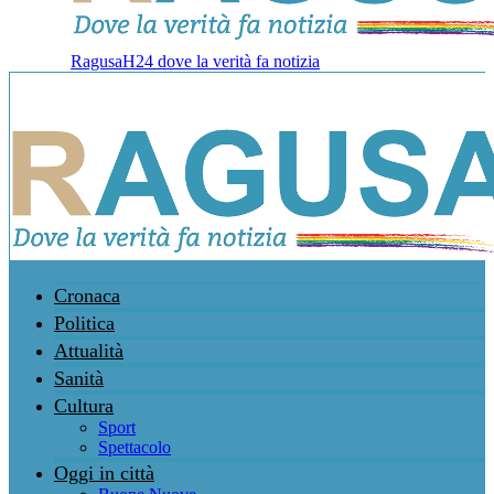
RagusaH24 dove la verità fa notizia
Cronaca
Politica
Attualità
Sanità
Cultura
Sport
Spettacolo
Oggi in città