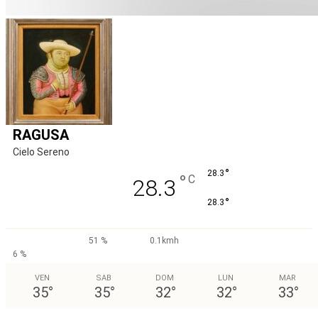
RAGUSA
Cielo Sereno
°
28.3
°
C
28.3
°
28.3
51 %
0.1kmh
6 %
VEN
SAB
DOM
LUN
MAR
35
°
35
°
32
°
32
°
33
°