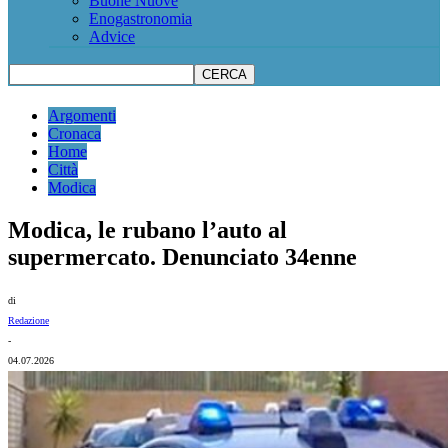
Buone Nuove
Enogastronomia
Advice
Argomenti
Cronaca
Home
Città
Modica
Modica, le rubano l’auto al
supermercato. Denunciato 34enne
di
Redazione
-
04.07.2026