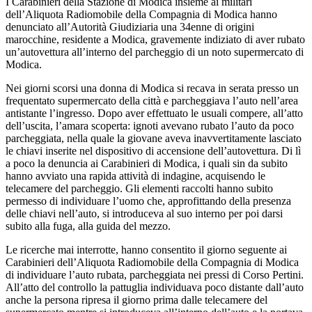
I Carabinieri della Stazione di Modica insieme ai militari
dell’Aliquota Radiomobile della Compagnia di Modica hanno
denunciato all’Autorità Giudiziaria una 34enne di origini
marocchine, residente a Modica, gravemente indiziato di aver rubato
un’autovettura all’interno del parcheggio di un noto supermercato di
Modica.
Nei giorni scorsi una donna di Modica si recava in serata presso un
frequentato supermercato della città e parcheggiava l’auto nell’area
antistante l’ingresso. Dopo aver effettuato le usuali compere, all’atto
dell’uscita, l’amara scoperta: ignoti avevano rubato l’auto da poco
parcheggiata, nella quale la giovane aveva inavvertitamente lasciato
le chiavi inserite nel dispositivo di accensione dell’autovettura. Di lì
a poco la denuncia ai Carabinieri di Modica, i quali sin da subito
hanno avviato una rapida attività di indagine, acquisendo le
telecamere del parcheggio. Gli elementi raccolti hanno subito
permesso di individuare l’uomo che, approfittando della presenza
delle chiavi nell’auto, si introduceva al suo interno per poi darsi
subito alla fuga, alla guida del mezzo.
Le ricerche mai interrotte, hanno consentito il giorno seguente ai
Carabinieri dell’Aliquota Radiomobile della Compagnia di Modica
di individuare l’auto rubata, parcheggiata nei pressi di Corso Pertini.
All’atto del controllo la pattuglia individuava poco distante dall’auto
anche la persona ripresa il giorno prima dalle telecamere del