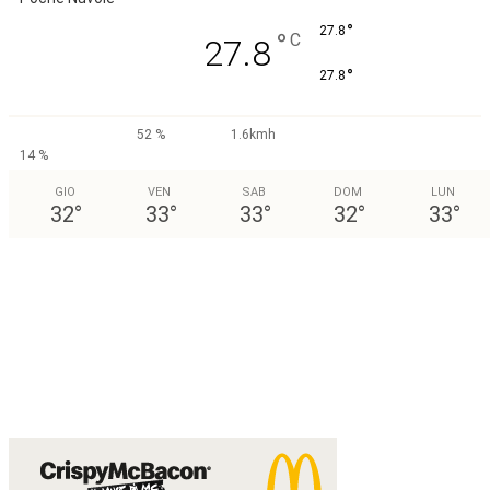
°
27.8
°
C
27.8
°
27.8
52 %
1.6kmh
14 %
GIO
VEN
SAB
DOM
LUN
32
°
33
°
33
°
32
°
33
°