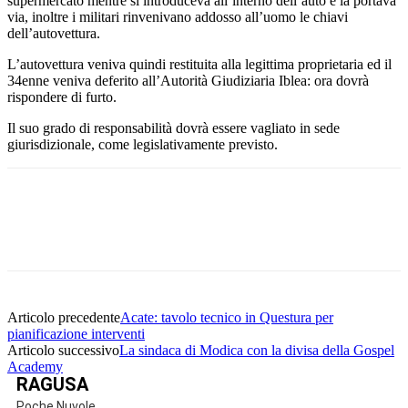
supermercato mentre si introduceva all’interno dell’auto e la portava
via, inoltre i militari rinvenivano addosso all’uomo le chiavi
dell’autovettura.
L’autovettura veniva quindi restituita alla legittima proprietaria ed il
34enne veniva deferito all’Autorità Giudiziaria Iblea: ora dovrà
rispondere di furto.
Il suo grado di responsabilità dovrà essere vagliato in sede
giurisdizionale, come legislativamente previsto.
Facebook
Twitter
Pinterest
WhatsApp
Articolo precedente
Acate: tavolo tecnico in Questura per
pianificazione interventi
Articolo successivo
La sindaca di Modica con la divisa della Gospel
Academy
RAGUSA
Poche Nuvole