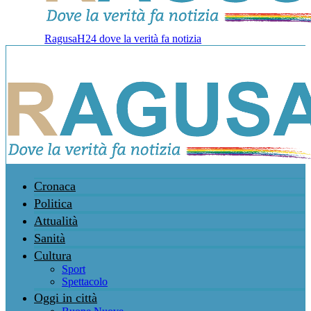
RagusaH24 dove la verità fa notizia
Cronaca
Politica
Attualità
Sanità
Cultura
Sport
Spettacolo
Oggi in città