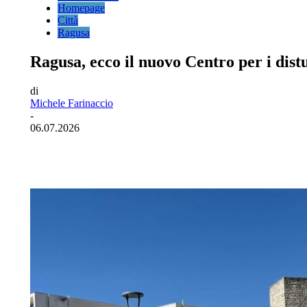
Homepage
Città
Ragusa
Ragusa, ecco il nuovo Centro per i distu
di
Michele Farinaccio
-
06.07.2026
Facebook
Twitter
Pinterest
WhatsA