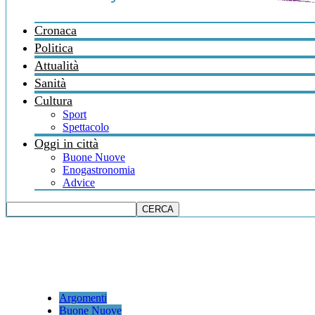
Cronaca
Politica
Attualità
Sanità
Cultura
Sport
Spettacolo
Oggi in città
Buone Nuove
Enogastronomia
Advice
Argomenti
Buone Nuove