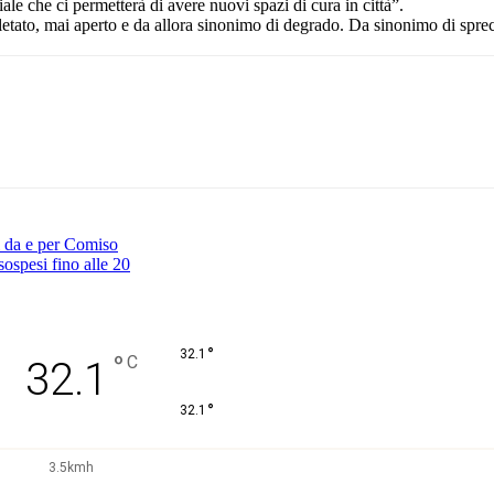
ale che ci permetterà di avere nuovi spazi di cura in città”.
etato, mai aperto e da allora sinonimo di degrado. Da sinonimo di sprec
Pinterest
WhatsApp
i da e per Comiso
sospesi fino alle 20
°
32.1
°
C
32.1
°
32.1
3.5kmh