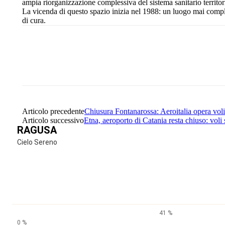
ampia riorganizzazione complessiva del sistema sanitario territori
La vicenda di questo spazio inizia nel 1988: un luogo mai compl
di cura.
Share
Facebook
Twitter
Articolo precedente
Chiusura Fontanarossa: Aeroitalia opera vol
Articolo successivo
Etna, aeroporto di Catania resta chiuso: voli 
RAGUSA
Cielo Sereno
41 %
0 %