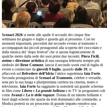
Scenari 2026
si mette alle spalle il secondo dei cinque fine
settimana tra giugno e luglio e guarda già al prossimo. Con tre
momenti importanti, preceduti dal secondo evento al tramonto e
accompagnati dai piccoli protagonisti alla scoperta del cioccolato e
dalla musica del ‘dopo festival’ che si sposta logisticamente di
qualche metro dalla sede dei suoi primi due incontri.
Piera Ficili
,
anima
e
direzione artistica
di una rassegna letteraria sempre più
simbolo del
Bene Comune
, lancia il secondo week end di luglio di
eventi a cominciare da
giovedì 9
luglio
, quando
dalle 19
, si
affaccerà sul
Belvedere dell’Idria
l’attrice napoletana
Iaia Forte
.
Seconda protagonista di
Scenari al Tramonto
, celebre e versatile,
nota per la sua lunga e pluripremiata carriera tra cinema, teatro e
televisione,
Iaia Forte
ha raggiunto la notorietà sul grande schermo
in film come
Libera
e
La grande bellezza
e in TV in programmi cult
come
Avanzi
e
La tv delle ragazze
. Dotata di un talento brillante e
fuori dagli schemi che spazia da testi drammatici alle commedie, a
Modica porterà su un proscenio di grande impatto emotivo una