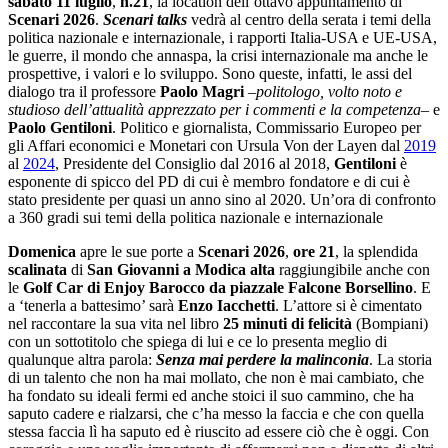
sabato 11 luglio
,
h.21
, la location dell’ottavo appuntamento di
Scenari 2026
.
Scenari talks
vedrà al centro della serata i temi della
politica nazionale e internazionale, i rapporti Italia-USA e UE-USA,
le guerre, il mondo che annaspa, la crisi internazionale ma anche le
prospettive, i valori e lo sviluppo. Sono queste, infatti, le assi del
dialogo tra il professore
Paolo Magri
–
politologo, volto noto e
studioso dell’attualità apprezzato per i commenti e la competenza
– e
Paolo Gentiloni
. Politico e giornalista, Commissario Europeo per
gli Affari economici e Monetari con Ursula Von der Layen dal
2019
al
2024
, Presidente del Consiglio dal 2016 al 2018,
Gentiloni
è
esponente di spicco del PD di cui è membro fondatore e di cui è
stato presidente per quasi un anno sino al 2020. Un’ora di confronto
a 360 gradi sui temi della politica nazionale e internazionale
Domenica
apre le sue porte a
Scenari 2026
,
ore 21
, la splendida
scalinata
di
San Giovanni a Modica alta
raggiungibile anche con
le
Golf Car di Enjoy Barocco da piazzale Falcone Borsellino
. E
a ‘tenerla a battesimo’ sarà
Enzo Iacchetti
. L’attore si è cimentato
nel raccontare la sua vita nel libro
25 minuti di felicità
(Bompiani)
con un sottotitolo che spiega di lui e ce lo presenta meglio di
qualunque altra parola:
Senza mai perdere la malinconia
. La storia
di un talento che non ha mai mollato, che non è mai cambiato, che
ha fondato su ideali fermi ed anche stoici il suo cammino, che ha
saputo cadere e rialzarsi, che c’ha messo la faccia e che con quella
stessa faccia lì ha saputo ed è riuscito ad essere ciò che è oggi. Con