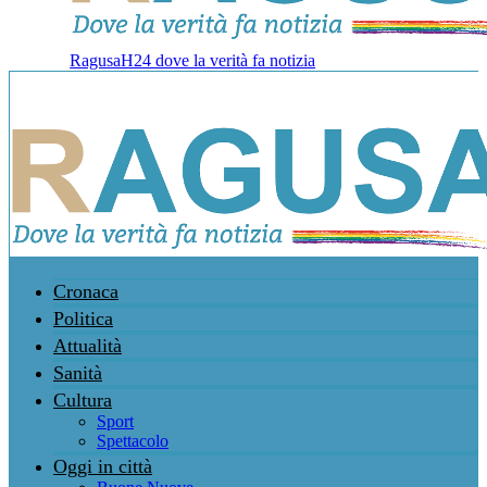
RagusaH24 dove la verità fa notizia
Cronaca
Politica
Attualità
Sanità
Cultura
Sport
Spettacolo
Oggi in città