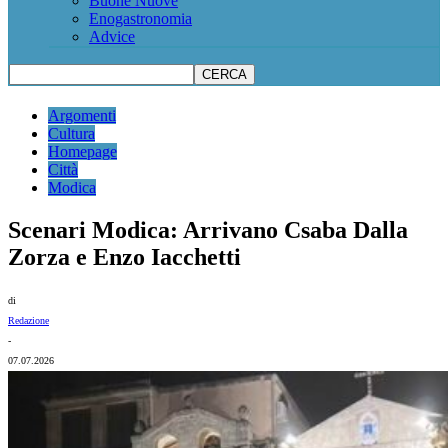
Buone Nuove
Enogastronomia
Advice
Argomenti
Cultura
Homepage
Città
Modica
Scenari Modica: Arrivano Csaba Dalla
Zorza e Enzo Iacchetti
di
Redazione
-
07.07.2026