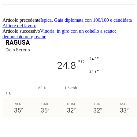
Articolo precedente
Ispica, Gaia diplomata con 100/100 e candidata
Alfiere del lavoro
Articolo successivo
Vittoria, in giro con un coltello a scatto:
denunciato un giovane
RAGUSA
Cielo Sereno
°
24.8
°
C
24.8
°
24.8
60 %
1.6kmh
6 %
VEN
SAB
DOM
LUN
MAR
35
°
35
°
32
°
32
°
33
°