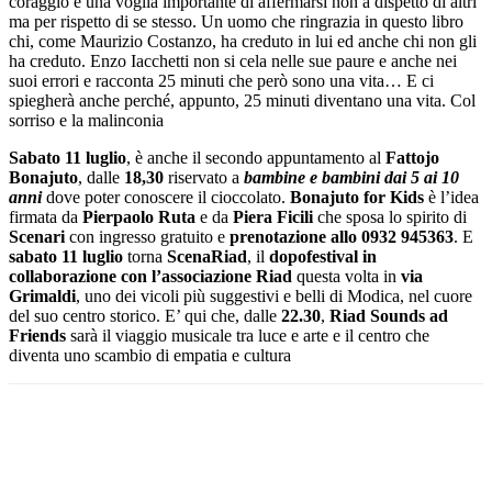
coraggio e una voglia importante di affermarsi non a dispetto di altri
ma per rispetto di se stesso. Un uomo che ringrazia in questo libro
chi, come Maurizio Costanzo, ha creduto in lui ed anche chi non gli
ha creduto. Enzo Iacchetti non si cela nelle sue paure e anche nei
suoi errori e racconta 25 minuti che però sono una vita… E ci
spiegherà anche perché, appunto, 25 minuti diventano una vita. Col
sorriso e la malinconia
Sabato 11 luglio
, è anche il secondo appuntamento al
Fattojo
Bonajuto
, dalle
18,30
riservato a
bambine e bambini dai 5 ai 10
anni
dove poter conoscere il cioccolato.
Bonajuto for Kids
è l’idea
firmata da
Pierpaolo Ruta
e da
Piera Ficili
che sposa lo spirito di
Scenari
con ingresso gratuito e
prenotazione allo 0932 945363
. E
sabato 11 luglio
torna
ScenaRiad
, il
dopofestival in
collaborazione con l’associazione Riad
questa volta in
via
Grimaldi
, uno dei vicoli più suggestivi e belli di Modica, nel cuore
del suo centro storico. E’ qui che, dalle
22.30
,
Riad Sounds ad
Friends
sarà il viaggio musicale tra luce e arte e il centro che
diventa uno scambio di empatia e cultura
Facebook
Twitter
Pinterest
WhatsApp