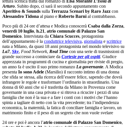
lettura scenica tratta dal romanzo di
Elsa Morante
L’Isola di
Arturo
. Subito dopo, ci sarà il secondo appuntamento con
Aperitivo & Sounds
sulla
Terrazza Scenari by Raro Jazz
con
Alessandro Tidona
al piano e
Roberto Barni
al contrabbasso.
Poco più di 24 ore d’attesa e Modica conoscerà
Csaba dalla Zorza
,
venerdì 10 luglio
,
h.21
,
atrio comunale di Palazzo San
Domenico
. Intervistata da
Chiara Scucces
, protagonista
dell’appuntamento è la
conduttrice televisiva
,
giornalista
e
scrittrice
nata a Milano, da quasi 18 anni protagonista nel mondo televisivo su
La7
,
Sky
,
Food Network
,
Real Time
con una serie di trasmissioni di
grande successo a cominciare da
Cortesie per gli ospiti
. Giudice
apprezzata in programmi di cucina e giornalista per riviste di pregio,
un anno fa è uscito il suo primo romanzo
La governante
. A Modica
presenta
Io sono Adele
(Marsilio) il racconto intimo di una donna
che sfida se stessa, alla ricerca dell’essere felice, sapendo che dovrà
infrangere le regole e trasformare l’ordinario in straordinario. Una
donna di 60 anni che si è trasferita da Milano in Provenza come
governante in una casa privata e si ritrova a ricucire i pezzi di una
famiglia che non è la sua e a fare i conti con i motivi che l’hanno
spinta a tagliare di netto con la vita precedente; tra l’indipendenza
economica, la maternità, la fatica di conciliare famiglia e lavoro, un
matrimonio finito e il peso di un segreto che non vuole svelare
24 ore e poi è ancora l’
atrio comunale di Palazzo San Domenico
,