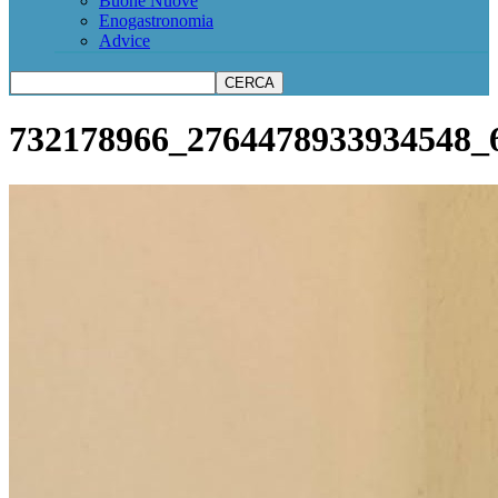
Buone Nuove
Enogastronomia
Advice
732178966_2764478933934548_