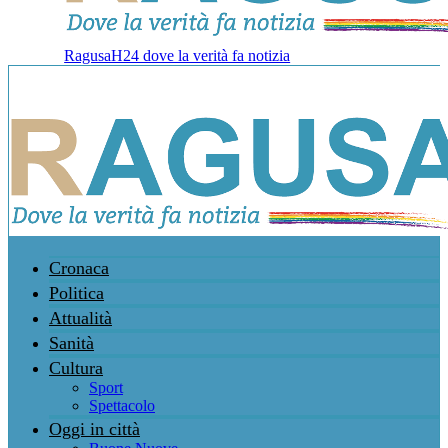
RagusaH24 dove la verità fa notizia
Cronaca
Politica
Attualità
Sanità
Cultura
Sport
Spettacolo
Oggi in città