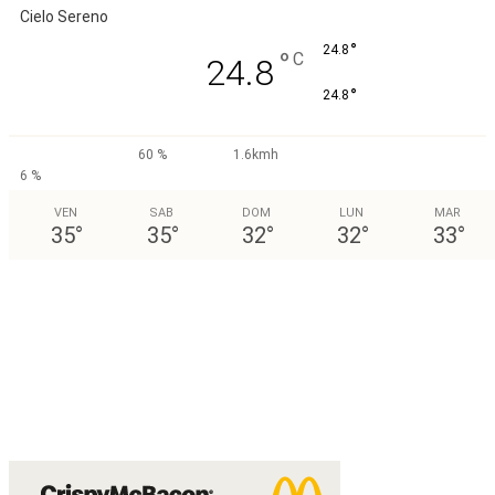
Cielo Sereno
°
24.8
°
C
24.8
°
24.8
60 %
1.6kmh
6 %
VEN
SAB
DOM
LUN
MAR
35
°
35
°
32
°
32
°
33
°