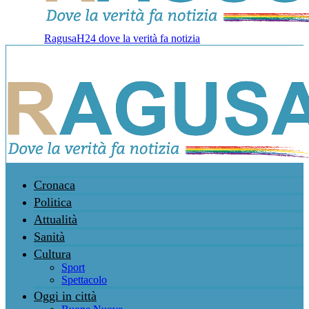
RagusaH24 dove la verità fa notizia
Cronaca
Politica
Attualità
Sanità
Cultura
Sport
Spettacolo
Oggi in città