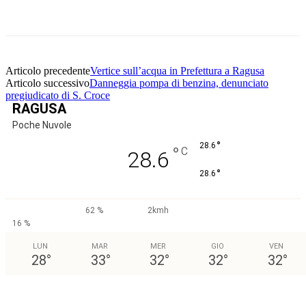
Facebook
Twitter
Pinterest
WhatsApp
Articolo precedente
Vertice sull’acqua in Prefettura a Ragusa
Articolo successivo
Danneggia pompa di benzina, denunciato
pregiudicato di S. Croce
RAGUSA
Poche Nuvole
°
28.6
°
C
28.6
°
28.6
62 %
2kmh
16 %
LUN
MAR
MER
GIO
VEN
28
°
33
°
32
°
32
°
32
°