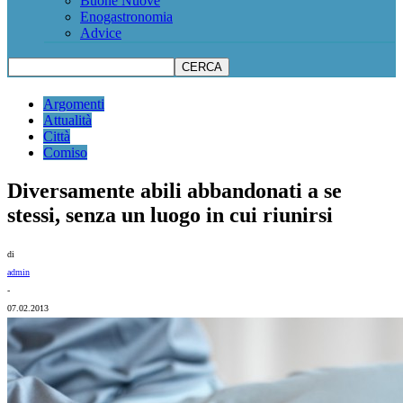
Buone Nuove
Enogastronomia
Advice
Argomenti
Attualità
Città
Comiso
Diversamente abili abbandonati a se
stessi, senza un luogo in cui riunirsi
di
admin
-
07.02.2013