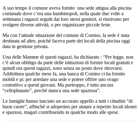
A suo tempo il comune aveva fornito una sede attigua alla piscina
comunale dove c’era una bambinopoli, nella quale due volte a
settimana i ragazzi seguiti dai loro stessi genitori, si riunivano per
svolgere diverse attività, o per organizzare piccole feste.
Ma con l’attuale situazione del comune di Comiso, la sede è stata
destinata ad altro, poiché faceva parte dei locali della piscina oggi
data in gestione privata.
Una delle Mamme di questi ragazzi, ha dichiarato : “Per legge, non
c’è alcun obbligo da parte delle istituzioni di fornire locali gratuiti e
quindi ora questi ragazzi, sono senza un posto dove ritrovarsi.
Addirittura qualche mese fa, una banca di Comiso ci ha fornito
mobili e pc per arredare una sede e potere offrire uno svago
costruttivo a questi giovani. Ma purtroppo, è tutto ancora
“cellophanato”, perché manca una sede spaziosa”.
Le famiglie hanno lanciato un accorato appello a tutti i cittadini “di
buon cuore”, affinchè si adoperino per aiutare a reperire locali idonei
e spaziosi, magari contribuendo in qualche modo alle spese.