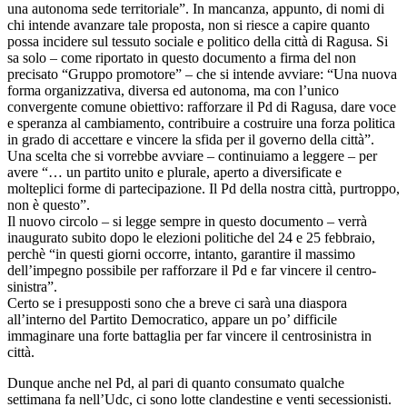
una autonoma sede territoriale”. In mancanza, appunto, di nomi di
chi intende avanzare tale proposta, non si riesce a capire quanto
possa incidere sul tessuto sociale e politico della città di Ragusa. Si
sa solo – come riportato in questo documento a firma del non
precisato “Gruppo promotore” – che si intende avviare: “Una nuova
forma organizzativa, diversa ed autonoma, ma con l’unico
convergente comune obiettivo: rafforzare il Pd di Ragusa, dare voce
e speranza al cambiamento, contribuire a costruire una forza politica
in grado di accettare e vincere la sfida per il governo della città”.
Una scelta che si vorrebbe avviare – continuiamo a leggere – per
avere “… un partito unito e plurale, aperto a diversificate e
molteplici forme di partecipazione. Il Pd della nostra città, purtroppo,
non è questo”.
Il nuovo circolo – si legge sempre in questo documento – verrà
inaugurato subito dopo le elezioni politiche del 24 e 25 febbraio,
perchè “in questi giorni occorre, intanto, garantire il massimo
dell’impegno possibile per rafforzare il Pd e far vincere il centro-
sinistra”.
Certo se i presupposti sono che a breve ci sarà una diaspora
all’interno del Partito Democratico, appare un po’ difficile
immaginare una forte battaglia per far vincere il centrosinistra in
città.
Dunque anche nel Pd, al pari di quanto consumato qualche
settimana fa nell’Udc, ci sono lotte clandestine e venti secessionisti.