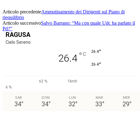
Articolo precedente
Ammutinamento dei Dirigenti sul Piano di
riequilibrio
Articolo successivo
Salvo Barrano: “Ma con quale Udc ha parlato il
Pd?”
RAGUSA
Cielo Sereno
°
26.4
°
C
26.4
°
26.4
62 %
1kmh
6 %
SAB
DOM
LUN
MAR
MER
34
°
34
°
32
°
33
°
29
°