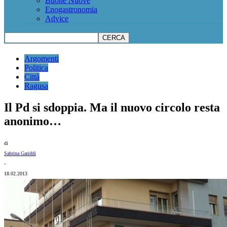
Buone Nuove
Enogastronomia
Advice
Argomenti
Politica
Città
Ragusa
Il Pd si sdoppia. Ma il nuovo circolo resta
anonimo…
di
Sabrina Gariddi
-
18.02.2013