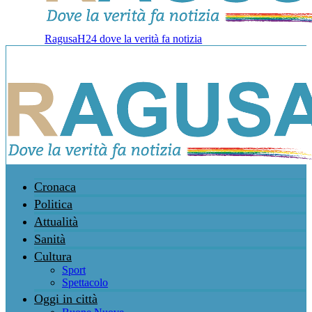
RagusaH24 dove la verità fa notizia
Cronaca
Politica
Attualità
Sanità
Cultura
Sport
Spettacolo
Oggi in città