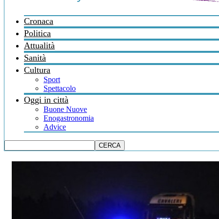
Cronaca
Politica
Attualità
Sanità
Cultura
Sport
Spettacolo
Oggi in città
Buone Nuove
Enogastronomia
Advice