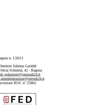
 Ragusa n. 1/2013
Direttore Sabrina Gariddi
Felicia Schininà, 42 - Ragusa
il:
redazione@ragusah24.it
:
amministrazione@pressh24.it
Iscrizione ROC n° 25862