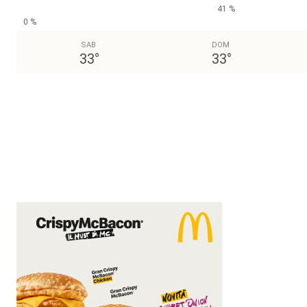
41 %
0 %
SAB
DOM
33
°
33
°