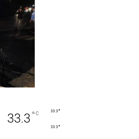
°
33.3
°
C
33.3
°
33.3