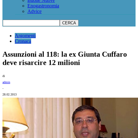
Buone Nuove
Enogastronomia
Advice
Argomenti
Cronaca
Assunzioni al 118: la ex Giunta Cuffaro
deve risarcire 12 milioni
di
admin
-
28.02.2013