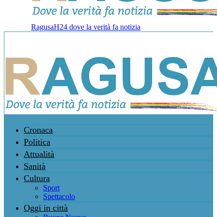
RagusaH24 dove la verità fa notizia
Cronaca
Politica
Attualità
Sanità
Cultura
Sport
Spettacolo
Oggi in città