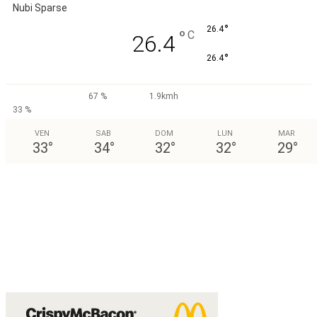
Nubi Sparse
°
26.4
°
C
26.4
°
26.4
67 %
1.9kmh
33 %
VEN
SAB
DOM
LUN
MAR
33
°
34
°
32
°
32
°
29
°