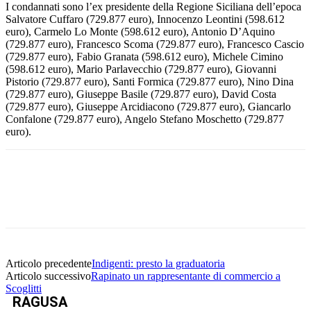
I condannati sono l’ex presidente della Regione Siciliana dell’epoca
Salvatore Cuffaro (729.877 euro), Innocenzo Leontini (598.612
euro), Carmelo Lo Monte (598.612 euro), Antonio D’Aquino
(729.877 euro), Francesco Scoma (729.877 euro), Francesco Cascio
(729.877 euro), Fabio Granata (598.612 euro), Michele Cimino
(598.612 euro), Mario Parlavecchio (729.877 euro), Giovanni
Pistorio (729.877 euro), Santi Formica (729.877 euro), Nino Dina
(729.877 euro), Giuseppe Basile (729.877 euro), David Costa
(729.877 euro), Giuseppe Arcidiacono (729.877 euro), Giancarlo
Confalone (729.877 euro), Angelo Stefano Moschetto (729.877
euro).
Facebook
Twitter
Pinterest
WhatsApp
Articolo precedente
Indigenti: presto la graduatoria
Articolo successivo
Rapinato un rappresentante di commercio a
Scoglitti
RAGUSA