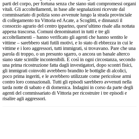
parti del corpo, per fortuna senza che siano stati compromessi organi
vitali. Gli accoltellamenti, in base alle segnalazioni ricevute dal
commissariato di polizia sono avvenute lungo la strada provinciale
di collegamento tra Vittoria ed Acate, a Scoglitti, e dinnanzi il
consorzio agrario del centro ipparino, quest’ultimo risale alla nottata
appena trascorsa. Comuni denominatori in tutti e tre gli
accoltellamenti – hanno verificato gli agenti che hanno sentito le
vittime – sarebbero stati futili motivi, e lo stato di ebbrezza in cui le
vittime e i loro aggressori, tutti immigrati, si trovavano. Pare che una
parola di troppo, o un presunto sgarro, o ancora un banale alterco
siano state scintille incontenibili. E così in ogni circostanza, secondo
una prima ricostruzione fatta dagli investigatori, dopo scontri fisici,
gli immigrati coinvolti avrebbero brandito le bottiglie di alcolici,
poco prima ingeriti, e le avrebbero utilizzate come pericolose armi
contro loro connazionali. Tutti gli episodi sarebbero avvenuti nella
tarda notte di sabato e di domenica. Indagini in corso da parte degli
agenti del commissariato di Vittoria per ricostruire i tre episodi e
risalire agli aggressori.
Facebook
Twitter
Pinterest
WhatsApp