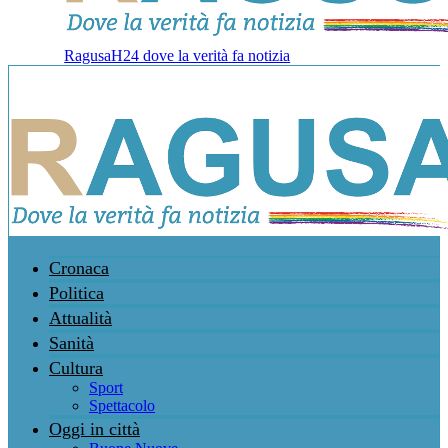
RagusaH24 dove la verità fa notizia
Cronaca
Politica
Attualità
Sanità
Cultura
Sport
Spettacolo
Oggi in città