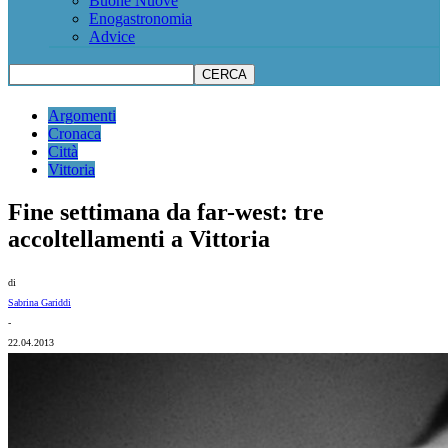
Buone Nuove
Enogastronomia
Advice
Argomenti
Cronaca
Città
Vittoria
Fine settimana da far-west: tre
accoltellamenti a Vittoria
di
Sabrina Gariddi
-
22.04.2013