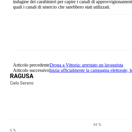
indagine dei carabinieri per capire i canali di approvvigionament
quali i canali di smercio che sarebbero stati utilizzati.
Share
Facebook
Twitter
Articolo precedente
Droga a Vittoria: arrestato un lavaggista
Articolo successivo
Inizia ufficialmente la campagna elettorale, 
RAGUSA
Cielo Sereno
60 %
6 %