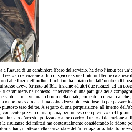
ma a Ragusa di un carabiniere libero dal servizio, ha dato l’input per un
r il reato di detenzione ai fini di spaccio sono finiti un 18enne catanese d
i alle forze dell’ordine. Il militare ha notato che dall’autobus di line
i stesso aveva fermato ad Ibla, insieme ad altri due ragazzi, ad un post
to, il carabiniere, ha richiesto l’intervento di una pattuglia della compag
 salito su una vettura, a bordo della quale, come detto c’erano anche gl
na manovra azzardata. Una coincidenza piuttosto insolita per passare ino
iuttosto teso dei tre. A seguito di una perquisizione, all’interno dell’abi
ne, con cento pezzetti di marijuana, per un peso complessivo di 41 gramm
rati in stato d’arresto ipotizzando a loro carico il reato di detenzione ai fi
e risultanze dei militari ma contestualmente considerando la ridotta per
i domiciliari, in attesa della convalida e dell’interrogatorio. Intanto proseg