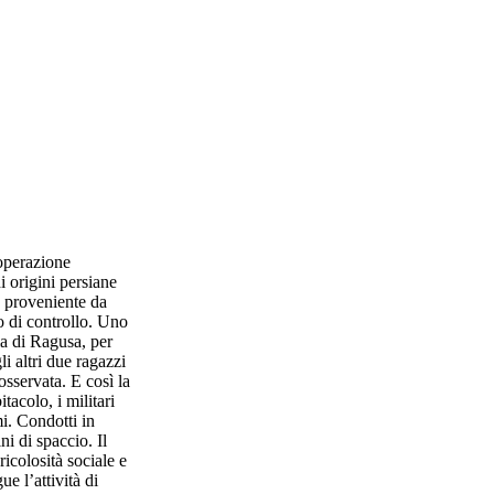
’operazione
i origini persiane
a proveniente da
o di controllo. Uno
nia di Ragusa, per
i altri due ragazzi
sservata. E così la
tacolo, i militari
i. Condotti in
ni di spaccio. Il
icolosità sociale e
ue l’attività di