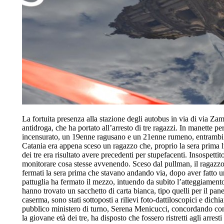
La fortuita presenza alla stazione degli autobus in via di via Za
antidroga, che ha portato all’arresto di tre ragazzi. In manette pe
incensurato, un 19enne ragusano e un 21enne rumeno, entrambi not
Catania era appena sceso un ragazzo che, proprio la sera prima lu
dei tre era risultato avere precedenti per stupefacenti. Insospetti
monitorare cosa stesse avvenendo. Sceso dal pullman, il ragazzo è
fermati la sera prima che stavano andando via, dopo aver fatto u
pattuglia ha fermato il mezzo, intuendo da subito l’atteggiamento p
hanno trovato un sacchetto di carta bianca, tipo quelli per il pa
caserma, sono stati sottoposti a rilievi foto-dattiloscopici e dichia
pubblico ministero di turno, Serena Menicucci, concordando con l
la giovane età dei tre, ha disposto che fossero ristretti agli arrest