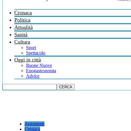
Cronaca
Politica
Attualità
Sanità
Cultura
Sport
Spettacolo
Oggi in città
Buone Nuove
Enogastronomia
Advice
Argomenti
Cronaca