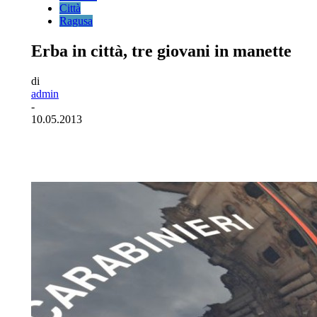
Città
Ragusa
Erba in città, tre giovani in manette
di
admin
-
10.05.2013
Facebook
Twitter
Pinterest
WhatsA