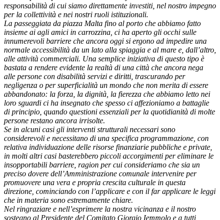
responsabilità di cui siamo direttamente investiti, nel nostro impegno
per la collettività e nei nostri ruoli istituzionali.
La passeggiata da piazza Malta fino al porto che abbiamo fatto
insieme ai agli amici in carrozzina, ci ha aperto gli occhi sulle
innumerevoli barriere che ancora oggi si ergono ad impedire una
normale accessibilità da un lato alla spiaggia e al mare e, dall’altro,
alle attività commerciali. Una semplice iniziativa di questo tipo è
bastata a rendere evidente la realtà di una città che ancora nega
alle persone con disabilità servizi e diritti, trascurando per
negligenza o per superficialità un mondo che non merita di essere
abbandonato: la forza, la dignità, la fierezza che abbiamo letto nei
loro sguardi ci ha insegnato che spesso ci affezioniamo a battaglie
di principio, quando questioni essenziali per la quotidianità di molte
persone restano ancora irrisolte.
Se in alcuni casi gli interventi strutturali necessari sono
considerevoli e necessitano di una specifica programmazione, con
relativa individuazione delle risorse finanziarie pubbliche e private,
in molti altri casi basterebbero piccoli accorgimenti per eliminare le
insopportabili barriere, ragion per cui consideriamo che sia un
preciso dovere dell’Amministrazione comunale intervenire per
promuovere una vera e propria crescita culturale in questa
direzione, cominciando con l’applicare e con il far applicare le leggi
che in materia sono estremamente chiare.
Nel ringraziare e nell’esprimere la nostra vicinanza e il nostro
sostegno al Presidente del Comitato Giorgio Iemmolo e a tutti