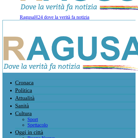
RagusaH24 dove la verità fa notizia
Cronaca
Politica
Attualità
Sanità
Cultura
Sport
Spettacolo
Oggi in città