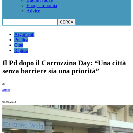
Buone Nuove
Enogastronomia
Advice
Argomenti
Politica
Città
Ragusa
Il Pd dopo il Carrozzina Day: “Una città
senza barriere sia una priorità”
di
admin
-
05.08.2013