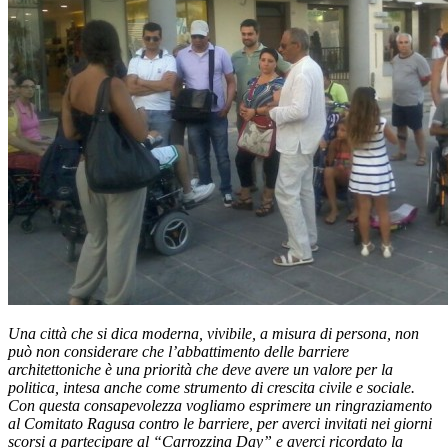
Una città che si dica moderna, vivibile, a misura di persona, non
può non considerare che l’abbattimento delle barriere
architettoniche è una priorità che deve avere un valore per la
politica, intesa anche come strumento di crescita civile e sociale.
Con questa consapevolezza vogliamo esprimere un ringraziamento
al Comitato Ragusa contro le barriere, per averci invitati nei giorni
scorsi a partecipare al “Carrozzina Day” e averci ricordato la