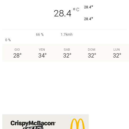
°
28.4
°
C
28.4
°
28.4
66 %
1.7kmh
0 %
GIO
VEN
SAB
DOM
LUN
28
°
34
°
32
°
32
°
32
°