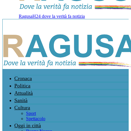
RagusaH24 dove la verità fa notizia
Cronaca
Politica
Attualità
Sanità
Cultura
Sport
Spettacolo
Oggi in città