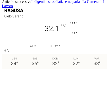
Articolo successivo
Indigenti e sussidiati, se ne parla alla Camera del
Lavoro
RAGUSA
Cielo Sereno
°
32.1
°
C
32.1
°
32.1
41 %
3.5kmh
0 %
VEN
SAB
DOM
LUN
MAR
34
°
35
°
32
°
32
°
33
°