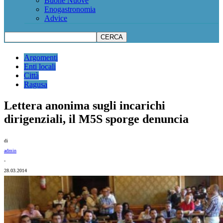
Buone Nuove
Enogastronomia
Advice
Argomenti
Enti locali
Città
Ragusa
Lettera anonima sugli incarichi
dirigenziali, il M5S sporge denuncia
di
admin
-
28.03.2014