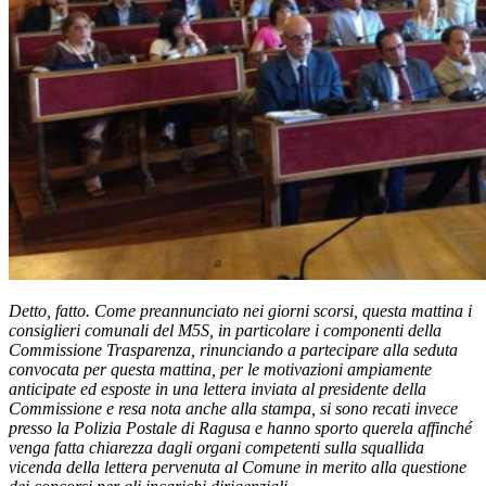
Detto, fatto. Come preannunciato nei giorni scorsi, questa mattina i
consiglieri comunali del M5S, in particolare i componenti della
Commissione Trasparenza, rinunciando a partecipare alla seduta
convocata per questa mattina, per le motivazioni ampiamente
anticipate ed esposte in una lettera inviata al presidente della
Commissione e resa nota anche alla stampa, si sono recati invece
presso la Polizia Postale di Ragusa e hanno sporto querela affinché
venga fatta chiarezza dagli organi competenti sulla squallida
vicenda della lettera pervenuta al Comune in merito alla questione