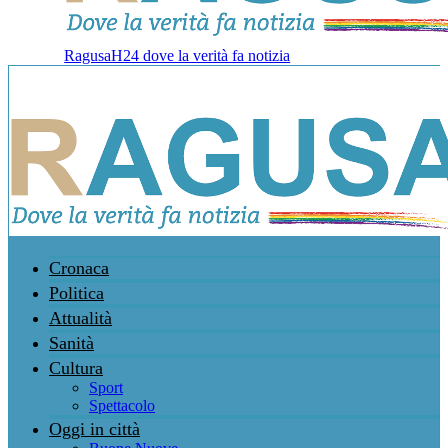
RagusaH24 dove la verità fa notizia
Cronaca
Politica
Attualità
Sanità
Cultura
Sport
Spettacolo
Oggi in città