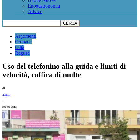
Buone Nuove
Enogastronomia
Advice
Argomenti
Cronaca
Città
Ragusa
Uso del telefonino alla guida e limiti di
velocità, raffica di multe
di
admin
-
06.08.2016