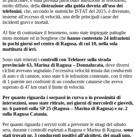
In particolare, è stata prestata particolare attenzione al fenomeno,
molto diffuso, della
distrazione alla guida dovuta all’uso dei
telefonini
, che, secondo le statistiche ISTAT del 2015, è diventato,
insieme all’eccesso di velocità, una delle principali cause dei
incidenti gravi e mortali.
Al fine di contrastare il fenomeno, sono state impiegate pattuglie
moto montate ed in borghese che
hanno contestato 24 infrazioni
in pochi giorni nel centro di Ragusa, di cui 10, nella sola
mattinata di ieri.
Sono stati reiterati i
controlli con Telelaser sulla strada
provinciale 63, Marina di Ragusa – Donnalucata,
dove diversi
ciclisti avevano segnalato l’eccessiva velocità tenuta dai conducenti
di auto e di camion; sono state 6 le infrazioni contestate, con il ritiro
di 1 patente nei confronti di un conducente catanese che aveva
superato di 47 km orari il limite di velocità.
Per quanto riguarda i sorpassi in curva o in prossimità di
intersezioni, sono state ritirate, nei giorni di mercoledì e giovedì,
nr. 6 patenti sulla SP 25 (Ragusa – Marina di Ragusa) e nr. 2
sulla Ragusa Catania.
Per quanto riguarda i servizi volti a prevenire le stragi del sabato
sera, durante i controlli espletati a Ragusa e Marina di Ragusa,
sono
stati trovati nr. 3 conducenti positivi all’alcoltest, dei quali uno,