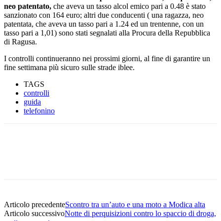
neo patentato,
che aveva un tasso alcol emico pari a 0.48 è stato
sanzionato con 164 euro; altri due conducenti ( una ragazza, neo
patentata, che aveva un tasso pari a 1.24 ed un trentenne, con un
tasso pari a 1,01) sono stati segnalati alla Procura della Repubblica
di Ragusa.
I controlli continueranno nei prossimi giorni, al fine di garantire un
fine settimana più sicuro sulle strade iblee.
TAGS
controlli
guida
telefonino
Facebook
Twitter
Pinterest
WhatsApp
Articolo precedente
Scontro tra un’auto e una moto a Modica alta
Articolo successivo
Notte di perquisizioni contro lo spaccio di droga,