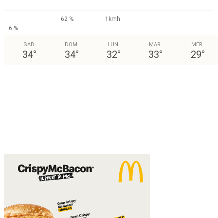
62 %
1kmh
6 %
SAB
DOM
LUN
MAR
MER
34
°
34
°
32
°
33
°
29
°