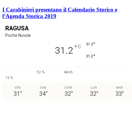
I Carabinieri presentano il Calendario Storico e
l’Agenda Storica 2019
RAGUSA
Poche Nuvole
°
31.2
°
C
31.2
°
31.2
52 %
4kmh
15 %
VEN
SAB
DOM
LUN
MAR
31
°
34
°
32
°
32
°
33
°