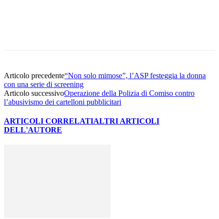
Facebook
Twitter
Pinterest
WhatsApp
Articolo precedente
“Non solo mimose”, l’ASP festeggia la donna
con una serie di screening
Articolo successivo
Operazione della Polizia di Comiso contro
l’abusivismo dei cartelloni pubblicitari
ARTICOLI CORRELATI
ALTRI ARTICOLI
DELL'AUTORE