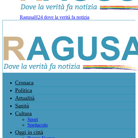
RagusaH24 dove la verità fa notizia
Cronaca
Politica
Attualità
Sanità
Cultura
Sport
Spettacolo
Oggi in città