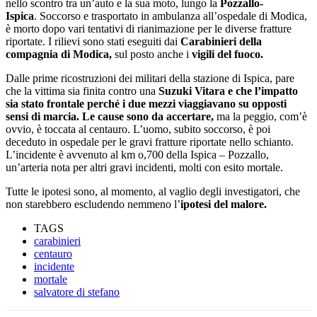
nello scontro tra un’auto e la sua moto, lungo la
Pozzallo-
Ispica
. Soccorso e trasportato in ambulanza all’ospedale di Modica,
è morto dopo vari tentativi di rianimazione per le diverse fratture
riportate. I rilievi sono stati eseguiti dai
Carabinieri della
compagnia di Modica,
sul posto anche i
vigili del fuoco.
Dalle prime ricostruzioni dei militari della stazione di Ispica, pare
che la vittima sia finita contro una
Suzuki Vitara e che l’impatto
sia stato frontale perché i due mezzi viaggiavano su opposti
sensi di marcia. Le cause sono da accertare,
ma la peggio, com’è
ovvio, è toccata al centauro. L’uomo, subito soccorso, è poi
deceduto in ospedale per le gravi fratture riportate nello schianto.
L’incidente è avvenuto al km o,700 della Ispica – Pozzallo,
un’arteria nota per altri gravi incidenti, molti con esito mortale.
Tutte le ipotesi sono, al momento, al vaglio degli investigatori, che
non starebbero escludendo nemmeno l’
ipotesi del malore.
TAGS
carabinieri
centauro
incidente
mortale
salvatore di stefano