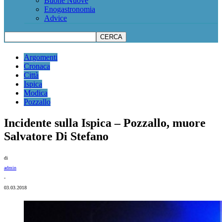
Buone Nuove
Enogastronomia
Advice
Argomenti
Cronaca
Città
Ispica
Modica
Pozzallo
Incidente sulla Ispica – Pozzallo, muore
Salvatore Di Stefano
di
admin
-
03.03.2018