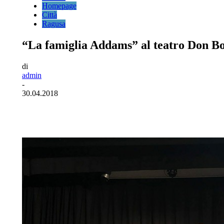
Homepage
Città
Ragusa
“La famiglia Addams” al teatro Don Bos
di
admin
-
30.04.2018
Facebook
Twitter
Pinterest
WhatsA