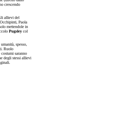
nno crescendo
Gli allievi del
Occhipinti, Paola
olo mettendole in
iccolo
Pugsley
col
 umanità, spesso,
ti. Ruolo
e costumi saranno
 degli stessi allievi
ginali.