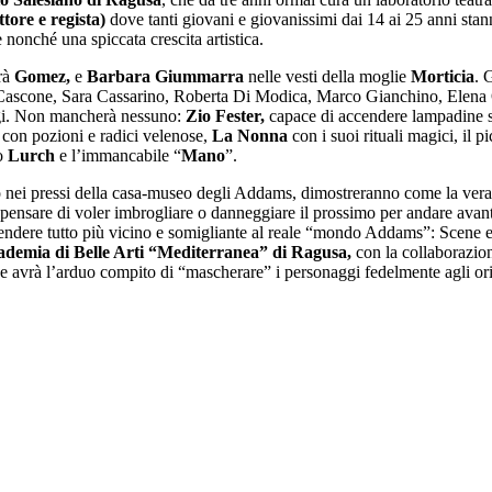
tore e regista)
dove tanti giovani e giovanissimi dai 14 ai 25 anni sta
 nonché una spiccata crescita artistica.
erà
Gomez,
e
Barbara Giummarra
nelle vesti della moglie
Morticia
. 
a Cascone, Sara Cassarino, Roberta Di Modica, Marco Gianchino, Elena 
naggi. Non mancherà nessuno:
Zio Fester,
capace di accendere lampadine s
 con pozioni e radici velenose,
La Nonna
con i suoi rituali magici, il p
mo
Lurch
e l’immancabile “
Mano
”.
no nei pressi della casa-museo degli Addams, dimostreranno come la vera
i pensare di voler imbrogliare o danneggiare il prossimo per andare avan
 rendere tutto più vicino e somigliante al reale “mondo Addams”: Scene 
cademia di Belle Arti “Mediterranea” di Ragusa,
con la collaborazione
e avrà l’arduo compito di “mascherare” i personaggi fedelmente agli ori