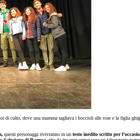
 di culto, dove una mamma tagliava i boccioli alle rose e la figlia ghigl
a,
questi personaggi rivivranno in un
testo inedito scritto per l’occas
o Salesiano di Ragusa
, che da tre anni ormai cura un laboratorio teatra