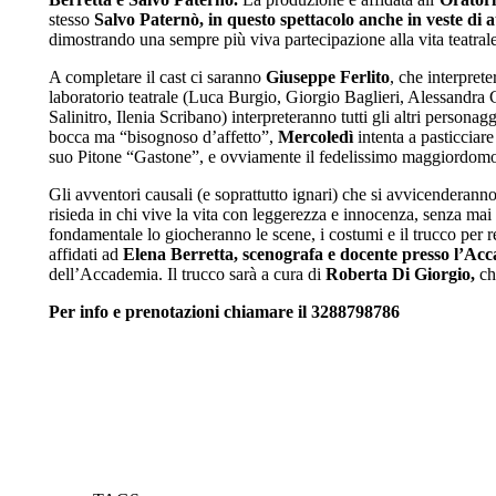
stesso
Salvo Paternò, in questo spettacolo anche in veste di at
dimostrando una sempre più viva partecipazione alla vita teatrale
A completare il cast ci saranno
Giuseppe Ferlito
, che interpret
laboratorio teatrale (Luca Burgio, Giorgio Baglieri, Alessandr
Salinitro, Ilenia Scribano) interpreteranno tutti gli altri perso
bocca ma “bisognoso d’affetto”,
Mercoledì
intenta a pasticciare
suo Pitone “Gastone”, e ovviamente il fedelissimo maggiordo
Gli avventori causali (e soprattutto ignari) che si avvicenderan
risieda in chi vive la vita con leggerezza e innocenza, senza ma
fondamentale lo giocheranno le scene, i costumi e il trucco per
affidati ad
Elena Berretta, scenografa e docente presso l’Ac
dell’Accademia. Il trucco sarà a cura di
Roberta Di Giorgio,
ch
Per info e prenotazioni chiamare il 3288798786