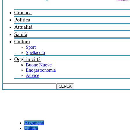
Cronaca
Politica
Attualità
Sanità
Cultura
Sport
Spettacolo
Oggi in città
Buone Nuove
Enogastronomia
Advice
Argomenti
Cultura