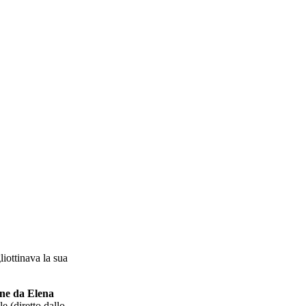
iottinava la sua
ione da Elena
le (diretto dallo