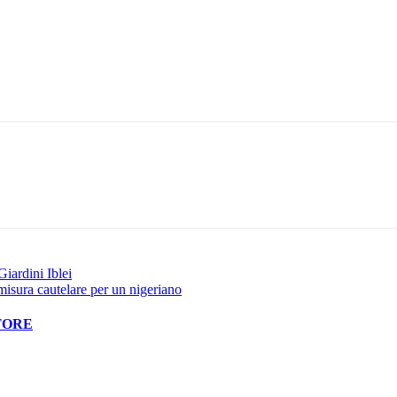
Pinterest
WhatsApp
Giardini Iblei
misura cautelare per un nigeriano
TORE