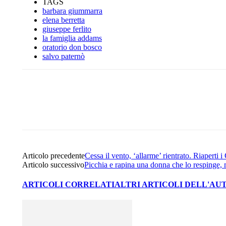
TAGS
barbara giummarra
elena berretta
giuseppe ferlito
la famiglia addams
oratorio don bosco
salvo paternò
Share
Facebook
Twitter
Articolo precedente
Cessa il vento, ‘allarme’ rientrato. Riaperti i 
Articolo successivo
Picchia e rapina una donna che lo respinge, 
ARTICOLI CORRELATI
ALTRI ARTICOLI DELL'AU