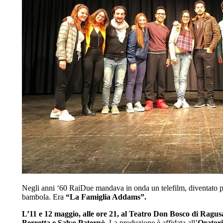
Negli anni ‘60 RaiDue mandava in onda un telefilm, diventato poi
bambola. Era
“La Famiglia Addams”.
L’11 e 12 maggio, alle ore 21, al Teatro Don Bosco di Ragus
Berretta e Salvo Paternò.
La produzione è affidata all’
Oratori