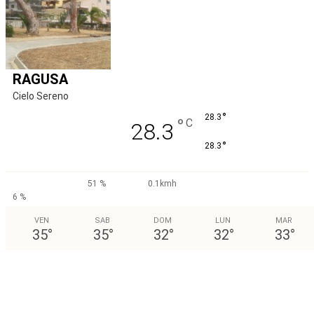
RAGUSA
Cielo Sereno
°
28.3
°
C
28.3
°
28.3
51 %
0.1kmh
6 %
VEN
SAB
DOM
LUN
MAR
35
°
35
°
32
°
32
°
33
°