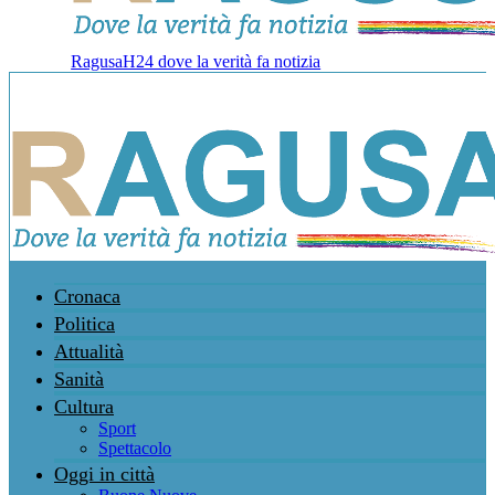
RagusaH24 dove la verità fa notizia
Cronaca
Politica
Attualità
Sanità
Cultura
Sport
Spettacolo
Oggi in città