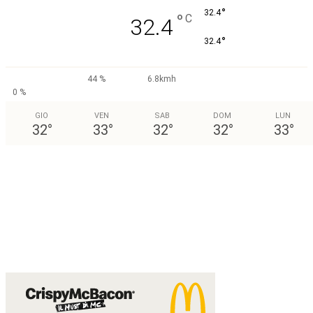
°
32.4
°
C
32.4
°
32.4
44 %
6.8kmh
0 %
GIO
VEN
SAB
DOM
LUN
32
°
33
°
32
°
32
°
33
°