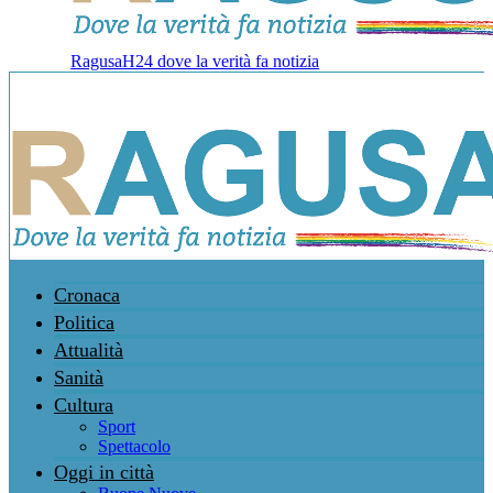
RagusaH24 dove la verità fa notizia
Cronaca
Politica
Attualità
Sanità
Cultura
Sport
Spettacolo
Oggi in città