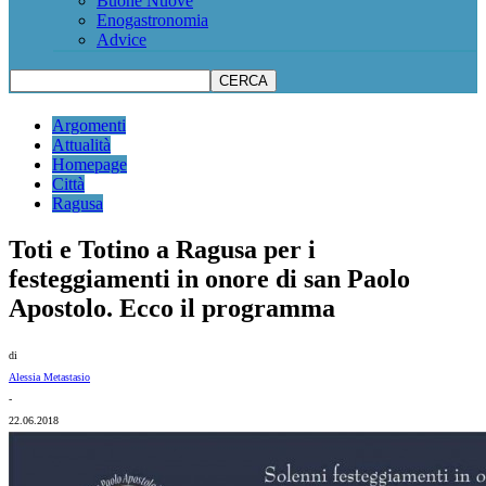
Buone Nuove
Enogastronomia
Advice
Argomenti
Attualità
Homepage
Città
Ragusa
Toti e Totino a Ragusa per i
festeggiamenti in onore di san Paolo
Apostolo. Ecco il programma
di
Alessia Metastasio
-
22.06.2018