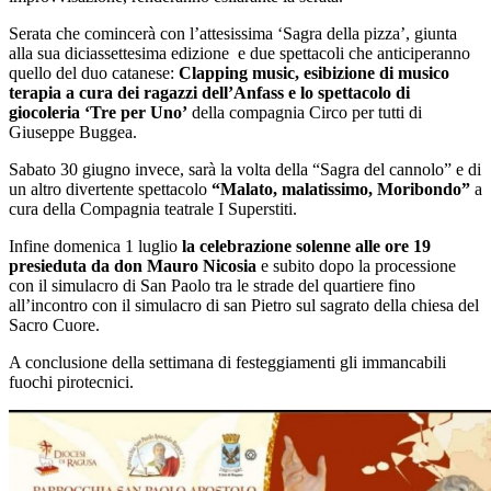
Serata che comincerà con l’attesissima ‘Sagra della pizza’, giunta
alla sua diciassettesima edizione e due spettacoli che anticiperanno
quello del duo catanese:
Clapping music, esibizione di musico
terapia a cura dei ragazzi dell’Anfass e lo spettacolo di
giocoleria ‘Tre per Uno’
della compagnia Circo per tutti di
Giuseppe Buggea.
Sabato 30 giugno invece, sarà la volta della “Sagra del cannolo” e di
un altro divertente spettacolo
“Malato, malatissimo, Moribondo”
a
cura della Compagnia teatrale I Superstiti.
Infine domenica 1 luglio
la celebrazione solenne alle ore 19
presieduta da don Mauro Nicosia
e subito dopo la processione
con il simulacro di San Paolo tra le strade del quartiere fino
all’incontro con il simulacro di san Pietro sul sagrato della chiesa del
Sacro Cuore.
A conclusione della settimana di festeggiamenti gli immancabili
fuochi pirotecnici.