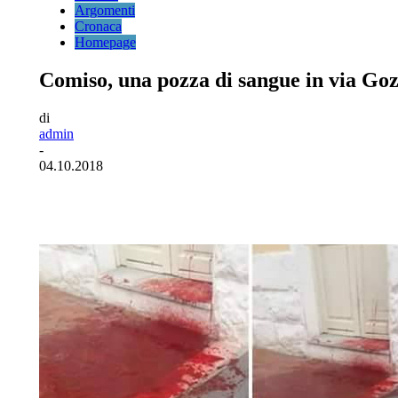
Argomenti
Cronaca
Homepage
Comiso, una pozza di sangue in via Goz
di
admin
-
04.10.2018
Facebook
Twitter
Pinterest
WhatsA