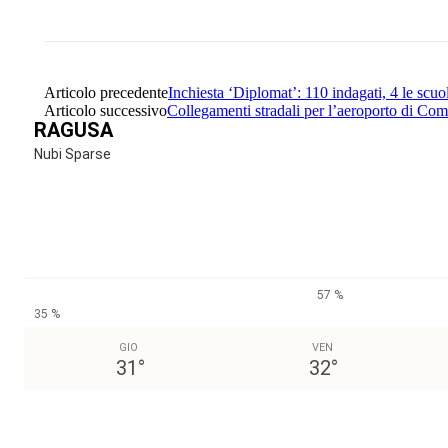
Articolo precedente
Inchiesta ‘Diplomat’: 110 indagati, 4 le scuol
Articolo successivo
Collegamenti stradali per l’aeroporto di Comi
RAGUSA
Nubi Sparse
57 %
35 %
GIO
VEN
31
°
32
°