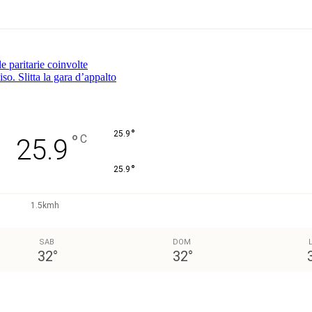
e paritarie coinvolte
so. Slitta la gara d’appalto
°
25.9
°
C
25.9
°
25.9
1.5kmh
SAB
DOM
32
°
32
°