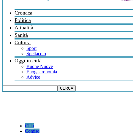
Cronaca
Politica
Attualità
Sanità
Cultura
Sport
Spettacolo
Oggi in città
Buone Nuove
Enogastronomia
Advice
Città
Comiso