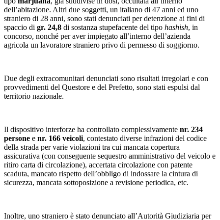
tipo
marjuana
, già suddivise in dosi, occultata all’interno
dell’abitazione. Altri due soggetti, un italiano di 47 anni ed uno
straniero di 28 anni, sono stati denunciati per detenzione ai fini di
spaccio di
gr. 24,8
di sostanza stupefacente del tipo
hashish
, in
concorso, nonché per aver impiegato all’interno dell’azienda
agricola un lavoratore straniero privo di permesso di soggiorno.
Due degli extracomunitari denunciati sono risultati irregolari e con
provvedimenti del Questore e del Prefetto, sono stati espulsi dal
territorio nazionale.
Il dispositivo interforze ha controllato complessivamente
nr. 234
persone
e
nr. 166 veicoli
, contestato diverse infrazioni del codice
della strada per varie violazioni tra cui mancata copertura
assicurativa (con conseguente sequestro amministrativo del veicolo e
ritiro carta di circolazione), accertata circolazione con patente
scaduta, mancato rispetto dell’obbligo di indossare la cintura di
sicurezza, mancata sottoposizione a revisione periodica, etc.
Inoltre, uno straniero è stato denunciato all’Autorità Giudiziaria per