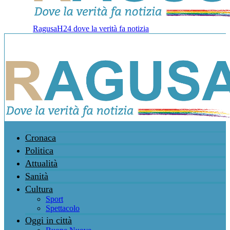
RagusaH24 dove la verità fa notizia
Cronaca
Politica
Attualità
Sanità
Cultura
Sport
Spettacolo
Oggi in città