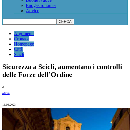
Buone Nuove
Enogastronomia
Advice
Argomenti
Cronaca
Homepage
Città
Scicli
Sicurezza a Scicli, aumentano i controlli
delle Forze dell’Ordine
di
admin
-
18.09.2023