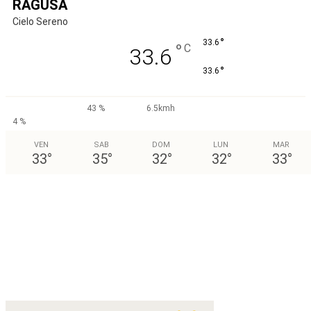
RAGUSA
Cielo Sereno
°
33.6
°
C
33.6
°
33.6
43 %
6.5kmh
4 %
VEN
SAB
DOM
LUN
MAR
33
°
35
°
32
°
32
°
33
°