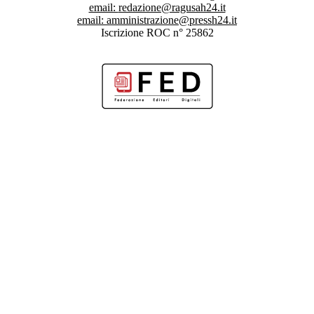
email:
redazione@ragusah24.it
email:
amministrazione@pressh24.it
Iscrizione ROC n° 25862