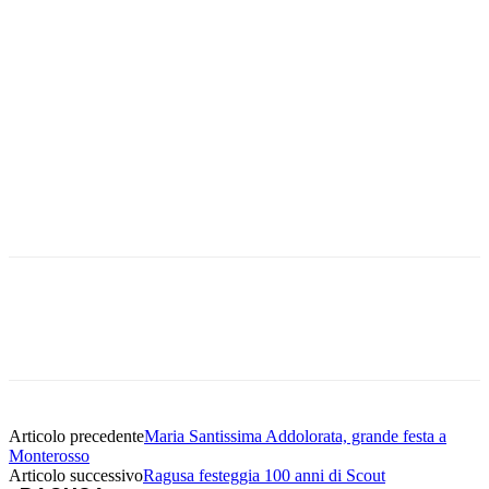
Facebook
Twitter
Pinterest
WhatsApp
Articolo precedente
Maria Santissima Addolorata, grande festa a
Monterosso
Articolo successivo
Ragusa festeggia 100 anni di Scout