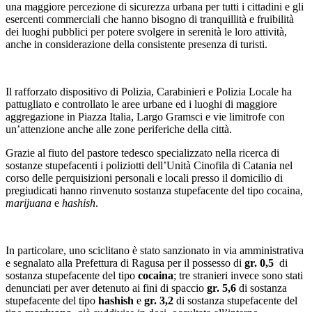
una maggiore percezione di sicurezza urbana per tutti i cittadini e gli
esercenti commerciali che hanno bisogno di tranquillità e fruibilità
dei luoghi pubblici per potere svolgere in serenità le loro attività,
anche in considerazione della consistente presenza di turisti.
Il rafforzato dispositivo di Polizia, Carabinieri e Polizia Locale ha
pattugliato e controllato le aree urbane ed i luoghi di maggiore
aggregazione in Piazza Italia, Largo Gramsci e vie limitrofe con
un’attenzione anche alle zone periferiche della città.
Grazie al fiuto del pastore tedesco specializzato nella ricerca di
sostanze stupefacenti i poliziotti dell’Unità Cinofila di Catania nel
corso delle perquisizioni personali e locali presso il domicilio di
pregiudicati hanno rinvenuto sostanza stupefacente del tipo cocaina,
marijuana
e
hashish
.
In particolare, uno sciclitano è stato sanzionato in via amministrativa
e segnalato alla Prefettura di Ragusa per il possesso di
gr. 0,5
di
sostanza stupefacente del tipo
cocaina
; tre stranieri invece sono stati
denunciati per aver detenuto ai fini di spaccio
gr. 5,6
di sostanza
stupefacente del tipo
hashish
e
gr. 3,2
di sostanza stupefacente del