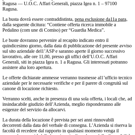
Ragusa — U.O.C. Affari Generali, piazza Igea n. 1 – 97100
Ragusa.
La busta dovrà essere contraddistinta,
pena esclusione da11a para,
dalla seguente dicitura: “Contiene offerta ricerca immobile a
Pedalino (com une di Comiso) per “Guardia Medica”.
Le buste dovranno pervenire al recapito indicato entro il
quindicesimo giorno, dalla data di pubblicazione del presente avviso
sul sito aziendale del1’ASP e saranno aperte il giorno successivo
lavorativo, alle ore 11,00, presso gli uffici dell’U.O.C. Affari
Generali, siti in piazza Igea n. 1 a Ragusa. Gli interessati potranno
assistere aha loro apertura.
Le offerte dichiarate ammesse verranno trasmesse al1’ufficio tecnico
aziendale per le necessarie verifiche e per il parere di congruità sul
canone di locazione richiesto.
Verranno scelti, anche in presenza di una sola offerta, i locali che, ad
insindacabile giudizio dell’Azienda, meglio risponderanno alle
esigenze del servizio da allocarvi.
La durata della locazione ê prevista per sei anni rinnovabili
decorrenti dalla data del verbale di consegna. L’Azienda si riserva la
facoltà di recedere dal rapporto in qualsiasi momento venga il