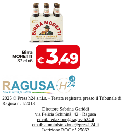
2025 © Press h24 s.r.l.s. - Testata registrata presso il Tribunale di
Ragusa n. 1/2013
Direttore Sabrina Gariddi
via Felicia Schininà, 42 - Ragusa
email:
redazione@ragusah24.it
email:
amministrazione@pressh24.it
Iscrizione ROC n° 25862