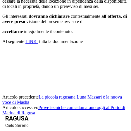
cessare la necessità della locazione in dipendenza della disponibilità
di locali in proprietà, dando un preavviso di mesi sei.
Gli interessati
dovranno
dichiarare
contestualmente
all’offerta,
di
avere
preso
visione del presente avviso e di
accettarne
integralmente il contenuto.
Al seguente
LINK
tutta la documentazione
Facebook
Twitter
Pinterest
WhatsApp
Articolo precedente
La piccola ragusana Luna Massari è la nuova
voce di Masha
Articolo successivo
Prove tecniche con catamarano oggi al Porto di
Marina di Ragusa
RAGUSA
Cielo Sereno