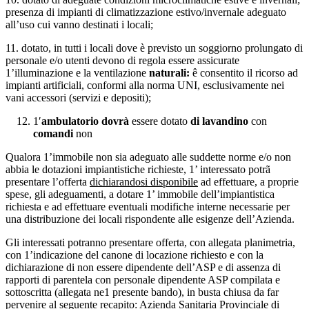
presenza di impianti di climatizzazione estivo/invernale adeguato
all’uso cui vanno destinati i locali;
11. dotato, in tutti i locali dove è previsto un soggiorno prolungato di
personale e/o utenti devono di regola essere assicurate
1’illuminazione e la ventilazione
naturali:
ê consentito il ricorso ad
impianti artificiali, conformi alla norma UNI, esclusivamente nei
vani accessori (servizi e depositi);
1′
ambulatorio dovrà
essere dotato
di lavandino
con
comandi
non
Qualora 1’immobile non sia adeguato alle suddette norme e/o non
abbia le dotazioni impiantistiche richieste, 1’ interessato potrã
presentare l’offerta
dichiarandosi
disponibile
ad effettuare, a proprie
spese, gli adeguamenti, a dotare 1’ immobile dell’impiantistica
richiesta e ad effettuare eventuali modifiche interne necessarie per
una distribuzione dei locali rispondente alle esigenze dell’Azienda.
Gli interessati potranno presentare offerta, con allegata planimetria,
con 1’indicazione del canone di locazione richiesto e con la
dichiarazione di non essere dipendente dell’ASP e di assenza di
rapporti di parentela con personale dipendente ASP compilata e
sottoscritta (allegata ne1 presente bando), in busta chiusa da far
pervenire al seguente recapito: Azienda Sanitaria Provinciale di