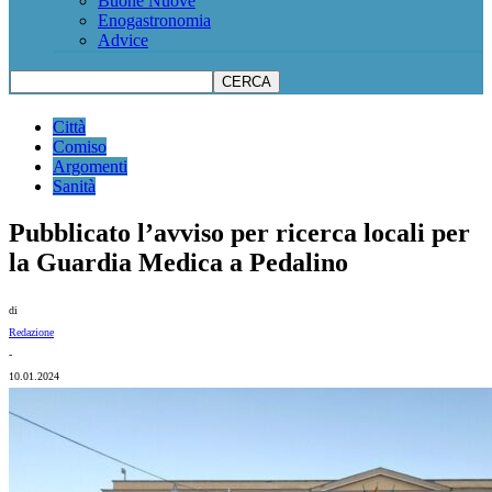
Buone Nuove
Enogastronomia
Advice
Città
Comiso
Argomenti
Sanità
Pubblicato l’avviso per ricerca locali per
la Guardia Medica a Pedalino
di
Redazione
-
10.01.2024