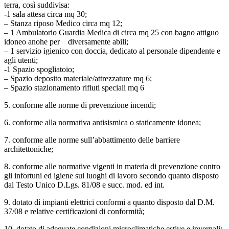
terra, così suddivisa:
-1 sala attesa circa mq 30;
– Stanza riposo Medico circa mq 12;
– 1 Ambulatorio Guardia Medica di circa mq 25 con bagno attiguo
idoneo anohe per diversamente abili;
– 1 servizio igienico con doccia, dedicato al personale dipendente e
agli utenti;
-1 Spazio spogliatoio;
– Spazio deposito materiale/attrezzature mq 6;
– Spazio stazionamento rifiuti speciali mq 6
5. conforme alle norme di prevenzione incendi;
6. conforme alla normativa antisismica o staticamente idonea;
7. conforme alle norme sull’abbattimento delle barriere
architettoniche;
8. conforme alle normative vigenti in materia di prevenzione contro
gli infortuni ed igiene sui luoghi di lavoro secondo quanto disposto
dal Testo Unico D.Lgs. 81/08 e succ. mod. ed int.
9. dotato dì impianti elettrici conformi a quanto disposto dal D.M.
37/08 e relative certificazioni di conformità;
10. dotato di adeguate condizioni microclimatiche estive e invernali;