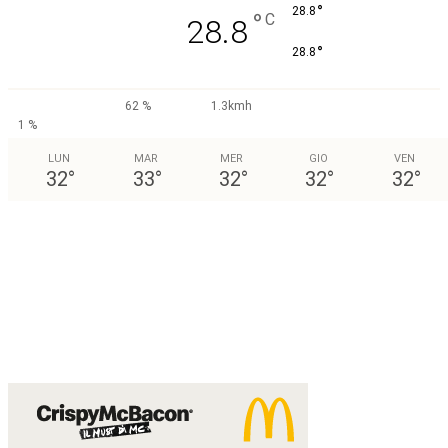
°
28.8
°
C
28.8
°
28.8
62 %
1.3kmh
1 %
LUN
MAR
MER
GIO
VEN
32
°
33
°
32
°
32
°
32
°