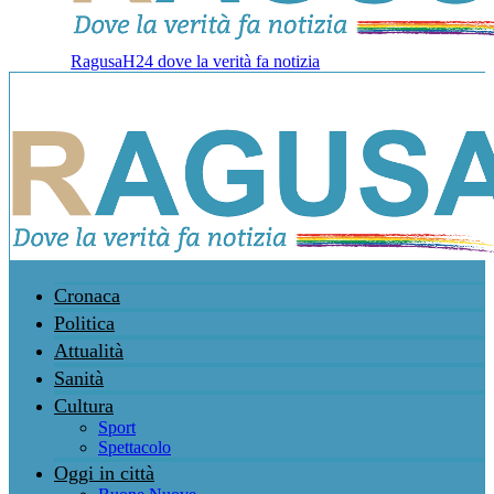
RagusaH24 dove la verità fa notizia
Cronaca
Politica
Attualità
Sanità
Cultura
Sport
Spettacolo
Oggi in città