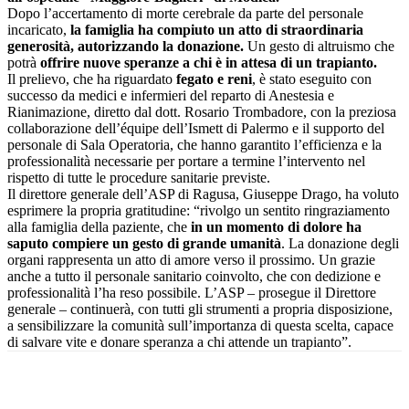
Dopo l’accertamento di morte cerebrale da parte del personale
incaricato,
la famiglia ha compiuto un atto di straordinaria
generosità, autorizzando la donazione.
Un gesto di altruismo che
potrà
offrire nuove speranze a chi è in attesa di un trapianto.
Il prelievo, che ha riguardato
fegato e reni
, è stato eseguito con
successo da medici e infermieri del reparto di Anestesia e
Rianimazione, diretto dal dott. Rosario Trombadore, con la preziosa
collaborazione dell’équipe dell’Ismett di Palermo e il supporto del
personale di Sala Operatoria, che hanno garantito l’efficienza e la
professionalità necessarie per portare a termine l’intervento nel
rispetto di tutte le procedure sanitarie previste.
Il direttore generale dell’ASP di Ragusa, Giuseppe Drago, ha voluto
esprimere la propria gratitudine: “rivolgo un sentito ringraziamento
alla famiglia della paziente, che
in un momento di dolore ha
saputo compiere un gesto di grande umanità
. La donazione degli
organi rappresenta un atto di amore verso il prossimo. Un grazie
anche a tutto il personale sanitario coinvolto, che con dedizione e
professionalità l’ha reso possibile. L’ASP – prosegue il Direttore
generale – continuerà, con tutti gli strumenti a propria disposizione,
a sensibilizzare la comunità sull’importanza di questa scelta, capace
di salvare vite e donare speranza a chi attende un trapianto”.