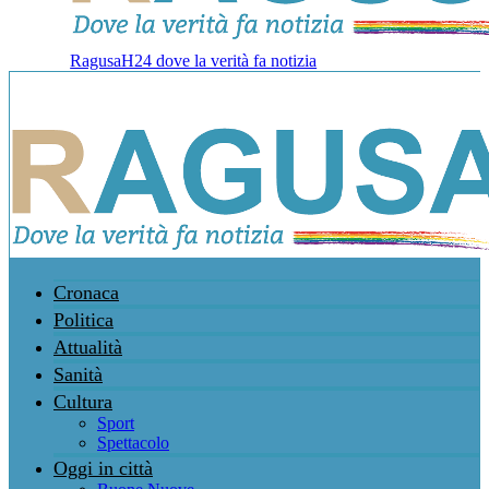
RagusaH24 dove la verità fa notizia
Cronaca
Politica
Attualità
Sanità
Cultura
Sport
Spettacolo
Oggi in città