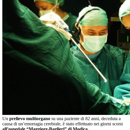
Un
prelievo multiorgano
su una paziente di 82 anni, deceduta a
causa di un’emorragia cerebrale, è stato effettuato nei giorni scorsi
all’ospedale “Maggiore-Baglieri” di Modica.