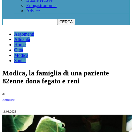
Buone Nuove
Enogastronomia
Advice
Argomenti
Attualità
Home
Città
Modica
Sanità
Modica, la famiglia di una paziente
82enne dona fegato e reni
di
Redazione
-
18.03.2025