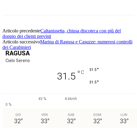
Facebook
Twitter
Pinterest
WhatsApp
Articolo precedente
Caltanissetta, chiusa discoteca con più del
doppio dei clienti previsti
Articolo successivo
Marina di Ragusa e Casuzze: numerosi controlli
dei Carabinieri
RAGUSA
Cielo Sereno
°
31.5
°
C
31.5
°
31.5
43 %
4.6kmh
0 %
GIO
VEN
SAB
DOM
LUN
32
°
33
°
32
°
32
°
33
°