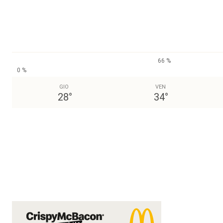
66 %
0 %
GIO
VEN
28
°
34
°