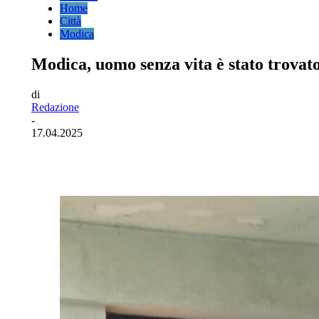
Home
Città
Modica
Modica, uomo senza vita è stato trovat
di
Redazione
-
17.04.2025
Facebook
Twitter
Pinterest
WhatsA