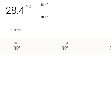
°
28.4
°
C
28.4
°
28.4
1.7kmh
SAB
DOM
32
°
32
°