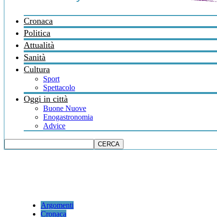
Cronaca
Politica
Attualità
Sanità
Cultura
Sport
Spettacolo
Oggi in città
Buone Nuove
Enogastronomia
Advice
Argomenti
Cronaca