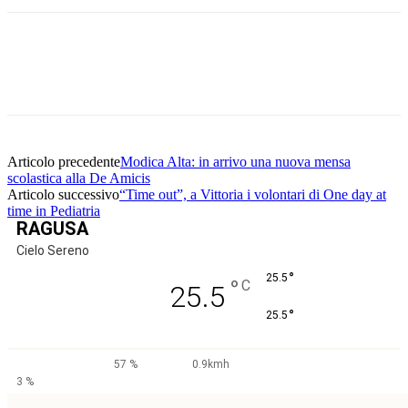
Facebook
Twitter
Pinterest
WhatsApp
Articolo precedente
Modica Alta: in arrivo una nuova mensa
scolastica alla De Amicis
Articolo successivo
“Time out”, a Vittoria i volontari di One day at
time in Pediatria
RAGUSA
Cielo Sereno
°
25.5
°
C
25.5
°
25.5
57 %
0.9kmh
3 %