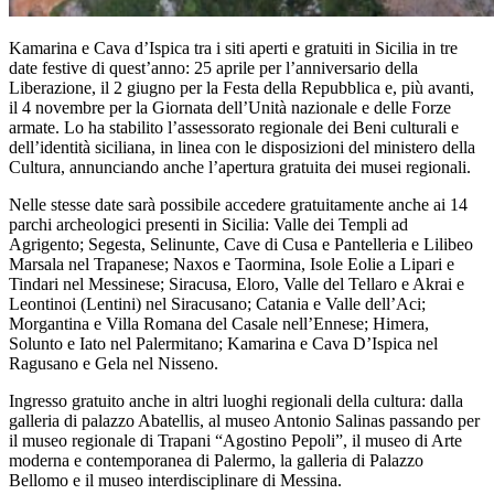
Kamarina e Cava d’Ispica tra i siti aperti e gratuiti in Sicilia in tre
date festive di quest’anno: 25 aprile per l’anniversario della
Liberazione, il 2 giugno per la Festa della Repubblica e, più avanti,
il 4 novembre per la Giornata dell’Unità nazionale e delle Forze
armate. Lo ha stabilito l’assessorato regionale dei Beni culturali e
dell’identità siciliana, in linea con le disposizioni del ministero della
Cultura, annunciando anche l’apertura gratuita dei musei regionali.
Nelle stesse date sarà possibile accedere gratuitamente anche ai 14
parchi archeologici presenti in Sicilia: Valle dei Templi ad
Agrigento; Segesta, Selinunte, Cave di Cusa e Pantelleria e Lilibeo
Marsala nel Trapanese; Naxos e Taormina, Isole Eolie a Lipari e
Tindari nel Messinese; Siracusa, Eloro, Valle del Tellaro e Akrai e
Leontinoi (Lentini) nel Siracusano; Catania e Valle dell’Aci;
Morgantina e Villa Romana del Casale nell’Ennese; Himera,
Solunto e Iato nel Palermitano; Kamarina e Cava D’Ispica nel
Ragusano e Gela nel Nisseno.
Ingresso gratuito anche in altri luoghi regionali della cultura: dalla
galleria di palazzo Abatellis, al museo Antonio Salinas passando per
il museo regionale di Trapani “Agostino Pepoli”, il museo di Arte
moderna e contemporanea di Palermo, la galleria di Palazzo
Bellomo e il museo interdisciplinare di Messina.