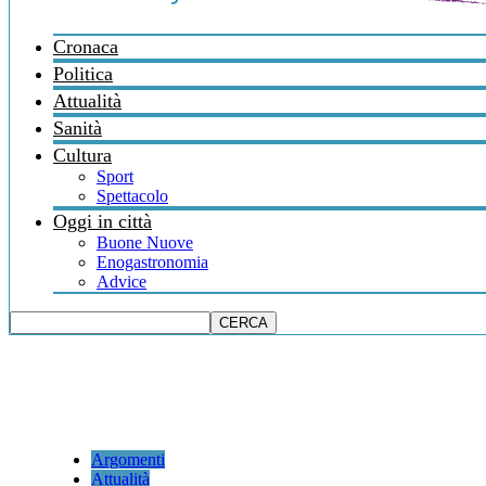
Cronaca
Politica
Attualità
Sanità
Cultura
Sport
Spettacolo
Oggi in città
Buone Nuove
Enogastronomia
Advice
Argomenti
Attualità