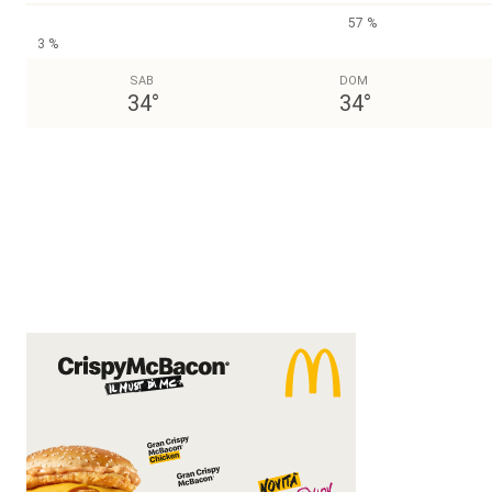
57 %
3 %
SAB
DOM
34
°
34
°