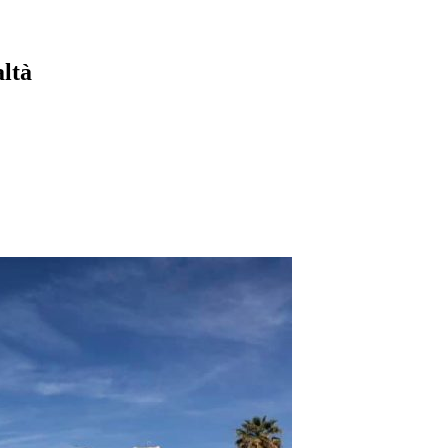
ltà
pp