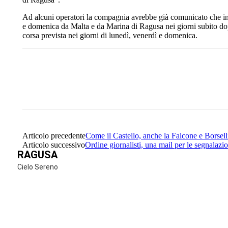
Ad alcuni operatori la compagnia avrebbe già comunicato che iniz
e domenica da Malta e da Marina di Ragusa nei giorni subito do
corsa prevista nei giorni di lunedì, venerdì e domenica.
Share
Facebook
Twitter
Articolo precedente
Come il Castello, anche la Falcone e Borsell
Articolo successivo
Ordine giornalisti, una mail per le segnalazio
RAGUSA
Cielo Sereno