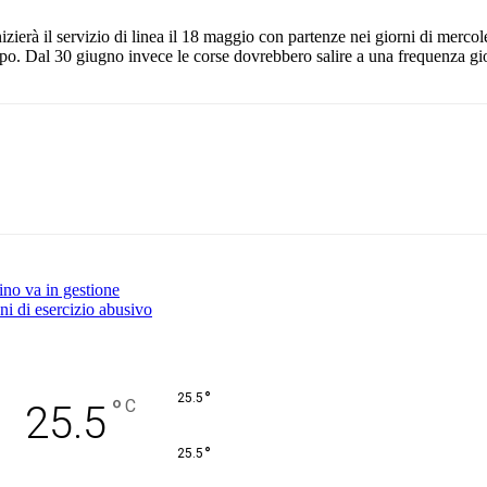
ierà il servizio di linea il 18 maggio con partenze nei giorni di mercol
po. Dal 30 giugno invece le corse dovrebbero salire a una frequenza gi
Pinterest
WhatsApp
ino va in gestione
ni di esercizio abusivo
°
25.5
°
C
25.5
°
25.5