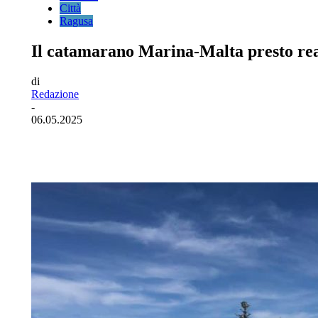
Città
Ragusa
Il catamarano Marina-Malta presto rea
di
Redazione
-
06.05.2025
Facebook
Twitter
Pinterest
WhatsA