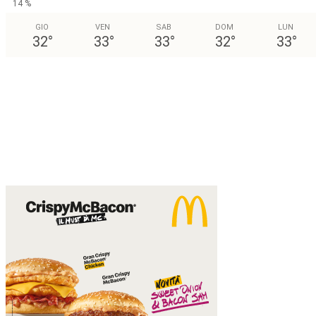
14 %
GIO
VEN
SAB
DOM
LUN
32
°
33
°
33
°
32
°
33
°