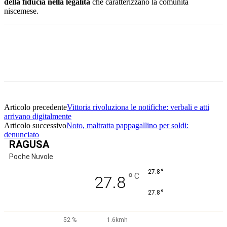
della fiducia nella legalità
che caratterizzano la comunità
niscemese.
Facebook
Twitter
Pinterest
WhatsApp
Articolo precedente
Vittoria rivoluziona le notifiche: verbali e atti
arrivano digitalmente
Articolo successivo
Noto, maltratta pappagallino per soldi:
denunciato
RAGUSA
Poche Nuvole
°
27.8
°
C
27.8
°
27.8
52 %
1.6kmh