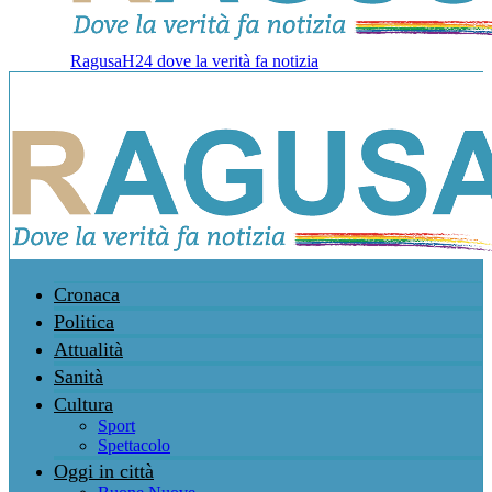
RagusaH24 dove la verità fa notizia
Cronaca
Politica
Attualità
Sanità
Cultura
Sport
Spettacolo
Oggi in città