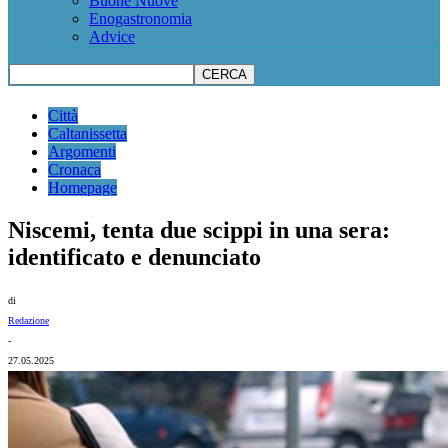
Buone Nuove
Enogastronomia
Advice
Città
Caltanissetta
Argomenti
Cronaca
Homepage
Niscemi, tenta due scippi in una sera:
identificato e denunciato
di
Redazione
-
27.05.2025