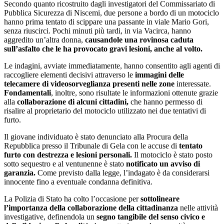
Secondo quanto ricostruito dagli investigatori del Commissariato di
Pubblica Sicurezza di Niscemi, due persone a bordo di un motociclo
hanno prima tentato di scippare una passante in viale Mario Gori,
senza riuscirci. Pochi minuti più tardi, in via Vacirca, hanno
aggredito un’altra donna,
causandole una rovinosa caduta
sull’asfalto che le ha provocato gravi lesioni, anche al volto.
Le indagini, avviate immediatamente, hanno consentito agli agenti di
raccogliere elementi decisivi attraverso le
immagini delle
telecamere di videosorveglianza presenti nelle zone
interessate.
Fondamentali
, inoltre, sono risultate le informazioni ottenute grazie
alla
collaborazione di alcuni cittadini,
che hanno permesso di
risalire al proprietario del motociclo utilizzato nei due tentativi di
furto.
Il giovane individuato è stato denunciato alla Procura della
Repubblica presso il Tribunale di Gela con le accuse di
tentato
furto con destrezza e lesioni personali.
Il motociclo è stato posto
sotto sequestro e al ventunenne è stato
notificato un avviso di
garanzia.
Come previsto dalla legge, l’indagato è da considerarsi
innocente fino a eventuale condanna definitiva.
La Polizia di Stato ha colto l’occasione per
sottolineare
l’importanza della collaborazione della cittadinanza
nelle attività
investigative, definendola un
segno tangibile del senso civico e