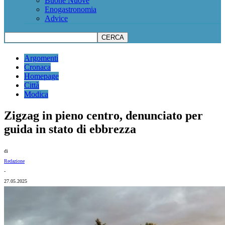
Buone Nuove
Enogastronomia
Advice
Argomenti
Cronaca
Homepage
Città
Modica
Zigzag in pieno centro, denunciato per
guida in stato di ebbrezza
di
Redazione
-
27.05.2025