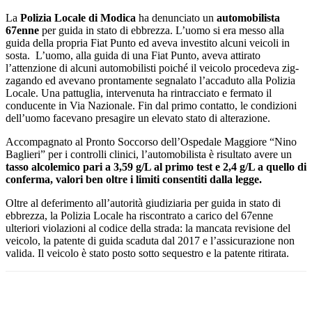
La
Polizia Locale di Modica
ha denunciato un
automobilista
67enne
per guida in stato di ebbrezza. L’uomo si era messo alla
guida della propria Fiat Punto ed aveva investito alcuni veicoli in
sosta. L’uomo, alla guida di una Fiat Punto, aveva attirato
l’attenzione di alcuni automobilisti poiché il veicolo procedeva zig-
zagando ed avevano prontamente segnalato l’accaduto alla Polizia
Locale. Una pattuglia, intervenuta ha rintracciato e fermato il
conducente in Via Nazionale. Fin dal primo contatto, le condizioni
dell’uomo facevano presagire un elevato stato di alterazione.
Accompagnato al Pronto Soccorso dell’Ospedale Maggiore “Nino
Baglieri” per i controlli clinici, l’automobilista è risultato avere un
tasso alcolemico pari a 3,59 g/L al primo test e 2,4 g/L a quello di
conferma, valori ben oltre i limiti consentiti dalla legge.
Oltre al deferimento all’autorità giudiziaria per guida in stato di
ebbrezza, la Polizia Locale ha riscontrato a carico del 67enne
ulteriori violazioni al codice della strada: la mancata revisione del
veicolo, la patente di guida scaduta dal 2017 e l’assicurazione non
valida. Il veicolo è stato posto sotto sequestro e la patente ritirata.