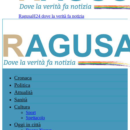
RagusaH24 dove la verità fa notizia
Cronaca
Politica
Attualità
Sanità
Cultura
Sport
Spettacolo
Oggi in città