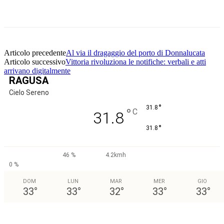
Facebook
Twitter
Pinterest
WhatsApp
Articolo precedente
Al via il dragaggio del porto di Donnalucata
Articolo successivo
Vittoria rivoluziona le notifiche: verbali e atti
arrivano digitalmente
RAGUSA
Cielo Sereno
°
31.8
°
C
31.8
°
31.8
46 %
4.2kmh
0 %
DOM
LUN
MAR
MER
GIO
33
°
33
°
32
°
33
°
33
°