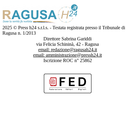
2025 © Press h24 s.r.l.s. - Testata registrata presso il Tribunale di
Ragusa n. 1/2013
Direttore Sabrina Gariddi
via Felicia Schininà, 42 - Ragusa
email:
redazione@ragusah24.it
email:
amministrazione@pressh24.it
Iscrizione ROC n° 25862