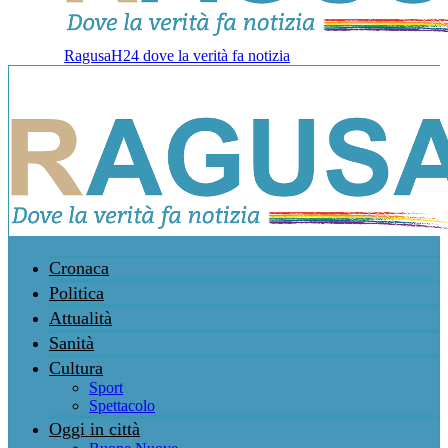
RagusaH24 dove la verità fa notizia
Cronaca
Politica
Attualità
Sanità
Cultura
Sport
Spettacolo
Oggi in città