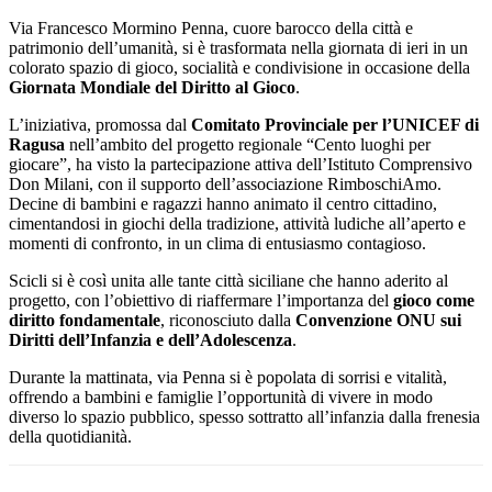
Via Francesco Mormino Penna, cuore barocco della città e
patrimonio dell’umanità, si è trasformata nella giornata di ieri in un
colorato spazio di gioco, socialità e condivisione in occasione della
Giornata Mondiale del Diritto al Gioco
.
L’iniziativa, promossa dal
Comitato Provinciale per l’UNICEF di
Ragusa
nell’ambito del progetto regionale “Cento luoghi per
giocare”, ha visto la partecipazione attiva dell’Istituto Comprensivo
Don Milani, con il supporto dell’associazione RimboschiAmo.
Decine di bambini e ragazzi hanno animato il centro cittadino,
cimentandosi in giochi della tradizione, attività ludiche all’aperto e
momenti di confronto, in un clima di entusiasmo contagioso.
Scicli si è così unita alle tante città siciliane che hanno aderito al
progetto, con l’obiettivo di riaffermare l’importanza del
gioco come
diritto fondamentale
, riconosciuto dalla
Convenzione ONU sui
Diritti dell’Infanzia e dell’Adolescenza
.
Durante la mattinata, via Penna si è popolata di sorrisi e vitalità,
offrendo a bambini e famiglie l’opportunità di vivere in modo
diverso lo spazio pubblico, spesso sottratto all’infanzia dalla frenesia
della quotidianità.