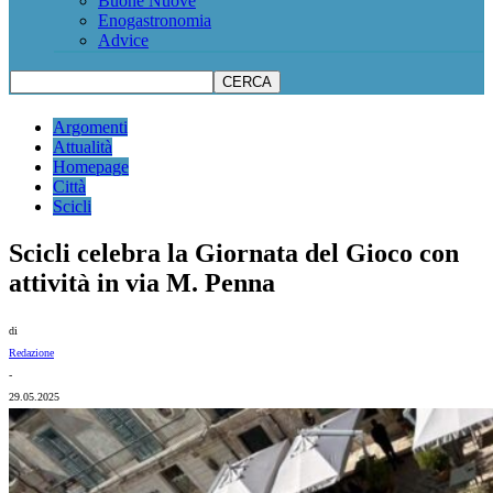
Buone Nuove
Enogastronomia
Advice
Argomenti
Attualità
Homepage
Città
Scicli
Scicli celebra la Giornata del Gioco con
attività in via M. Penna
di
Redazione
-
29.05.2025