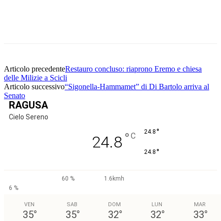
Facebook
Twitter
Pinterest
WhatsApp
Articolo precedente
Restauro concluso: riaprono Eremo e chiesa
delle Milizie a Scicli
Articolo successivo
“Sigonella-Hammamet” di Di Bartolo arriva al
Senato
RAGUSA
Cielo Sereno
°
24.8
°
C
24.8
°
24.8
60 %
1.6kmh
6 %
VEN
SAB
DOM
LUN
MAR
35
°
35
°
32
°
32
°
33
°