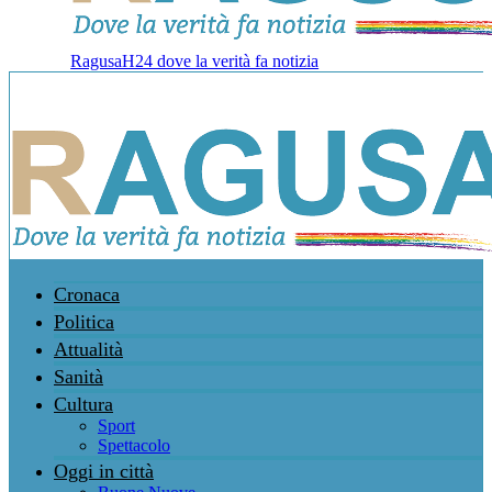
RagusaH24 dove la verità fa notizia
Cronaca
Politica
Attualità
Sanità
Cultura
Sport
Spettacolo
Oggi in città