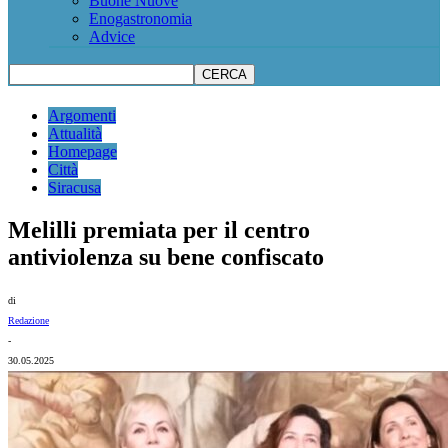
Buone Nuove
Enogastronomia
Advice
Argomenti
Attualità
Homepage
Città
Siracusa
Melilli premiata per il centro
antiviolenza su bene confiscato
di
Redazione
-
30.05.2025