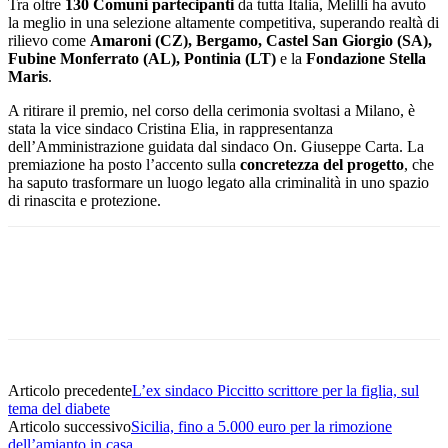
Tra oltre
130 Comuni partecipanti
da tutta Italia, Melilli ha avuto
la meglio in una selezione altamente competitiva, superando realtà di
rilievo come
Amaroni (CZ), Bergamo, Castel San Giorgio (SA),
Fubine Monferrato (AL), Pontinia (LT)
e la
Fondazione Stella
Maris
.
A ritirare il premio, nel corso della cerimonia svoltasi a Milano, è
stata la vice sindaco Cristina Elia, in rappresentanza
dell’Amministrazione guidata dal sindaco On. Giuseppe Carta. La
premiazione ha posto l’accento sulla
concretezza del progetto
, che
ha saputo trasformare un luogo legato alla criminalità in uno spazio
di rinascita e protezione.
Facebook
Twitter
Pinterest
WhatsApp
Articolo precedente
L’ex sindaco Piccitto scrittore per la figlia, sul
tema del diabete
Articolo successivo
Sicilia, fino a 5.000 euro per la rimozione
dell’amianto in casa