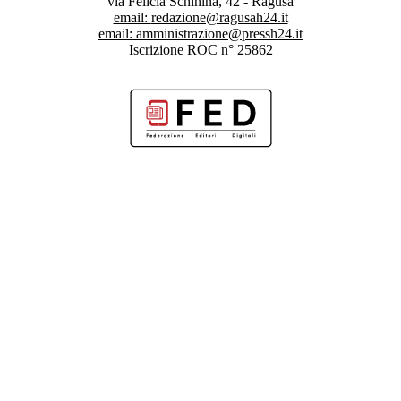
via Felicia Schininà, 42 - Ragusa
email:
redazione@ragusah24.it
email:
amministrazione@pressh24.it
Iscrizione ROC n° 25862