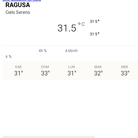
RAGUSA
Cielo Sereno
°
31.5
°
C
31.5
°
31.5
49 %
4.6kmh
6 %
SAB
DOM
LUN
MAR
MER
31
°
33
°
31
°
32
°
33
°