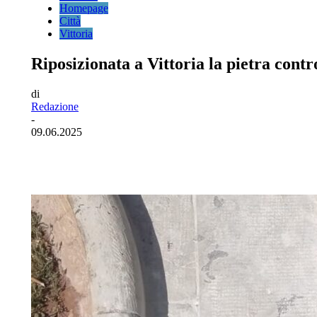
Homepage
Città
Vittoria
Riposizionata a Vittoria la pietra contr
di
Redazione
-
09.06.2025
Facebook
Twitter
Pinterest
WhatsA