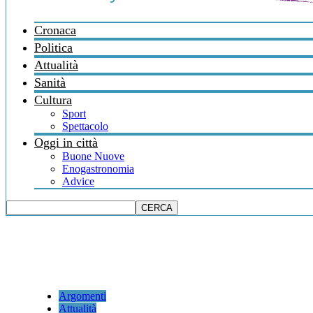
Cronaca
Politica
Attualità
Sanità
Cultura
Sport
Spettacolo
Oggi in città
Buone Nuove
Enogastronomia
Advice
Argomenti
Attualità