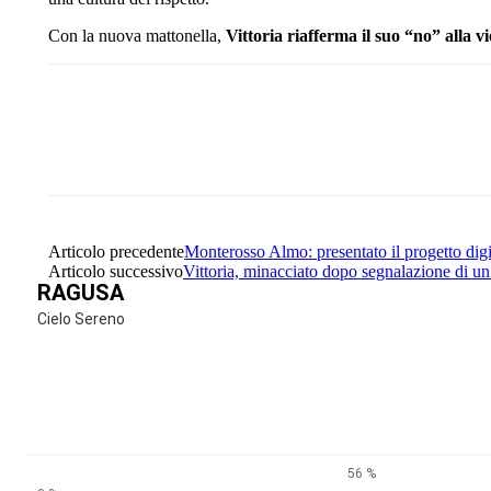
Con la nuova mattonella,
Vittoria riafferma il suo “no” alla v
Share
Facebook
Twitter
Articolo precedente
Monterosso Almo: presentato il progetto digi
Articolo successivo
Vittoria, minacciato dopo segnalazione di un
RAGUSA
Cielo Sereno
56 %