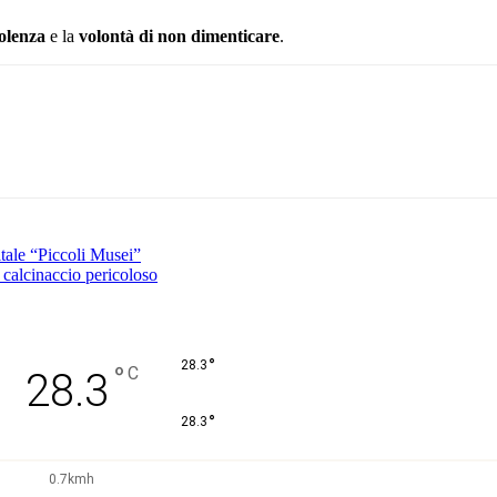
iolenza
e la
volontà di non dimenticare
.
Pinterest
WhatsApp
tale “Piccoli Musei”
 calcinaccio pericoloso
°
28.3
°
C
28.3
°
28.3
0.7kmh