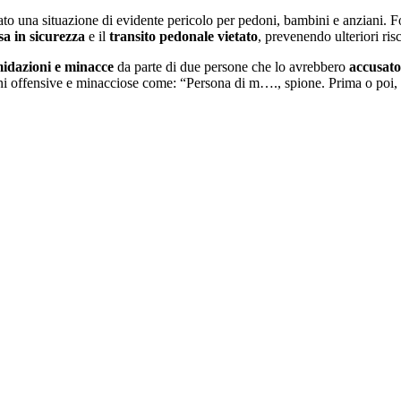
lato una situazione di evidente pericolo per pedoni, bambini e anziani. 
sa in sicurezza
e il
transito pedonale vietato
, prevenendo ulteriori risc
midazioni e minacce
da parte di due persone che lo avrebbero
accusato 
ni offensive e minacciose come: “Persona di m…., spione. Prima o poi, 