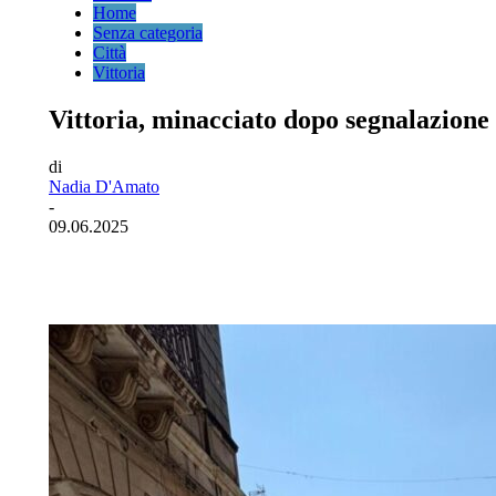
Home
Senza categoria
Città
Vittoria
Vittoria, minacciato dopo segnalazione 
di
Nadia D'Amato
-
09.06.2025
Facebook
Twitter
Pinterest
WhatsA