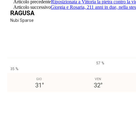
Articolo precedente
Riposizionata a Vittoria la pietra contro la v
Articolo successivo
Giorgia e Rosaria, 211 anni in due, nella stes
RAGUSA
Nubi Sparse
57 %
35 %
GIO
VEN
31
°
32
°