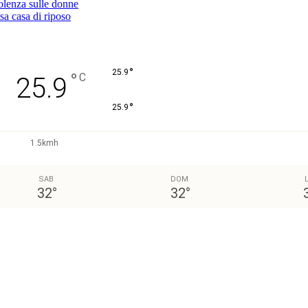
iolenza sulle donne
sa casa di riposo
°
25.9
°
C
25.9
°
25.9
1.5kmh
SAB
DOM
32
°
32
°