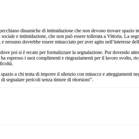
ispecchiano dinamiche di intimidazione che non devono trovare spazio 
sociale e intimidazione, che non può essere tollerata a Vittoria. La seg
, e nessuno dovrebbe essere minacciato per aver agito nell’interesse della
, dove poi si è recato per formalizzare la segnalazione. Pur dovendo atte
i ha espresso i suoi complimenti e ringraziamenti per il lavoro svolto, r
ficoltà.
spazio a chi tenta di imporre il silenzio con minacce e atteggiamenti ne
 di segnalare pericoli senza timore di ritorsioni”.
Pinterest
WhatsApp