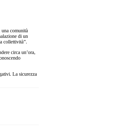
in una comunità
nalazione di un
 collettività”.
ndere circa un’ora,
iconoscendo
gativi. La sicurezza