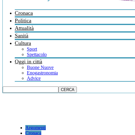
Cronaca
Politica
Attualità
Sanità
Cultura
Sport
Spettacolo
Oggi in città
Buone Nuove
Enogastronomia
Advice
Argomenti
Cronaca