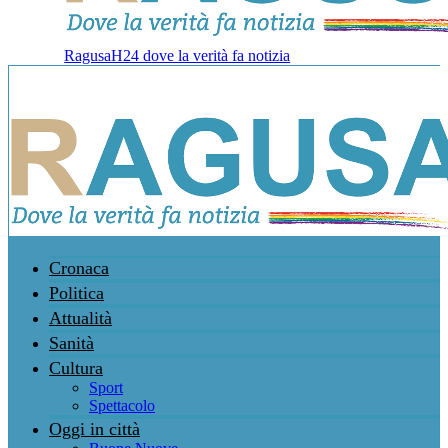
RagusaH24 dove la verità fa notizia
Cronaca
Politica
Attualità
Sanità
Cultura
Sport
Spettacolo
Oggi in città