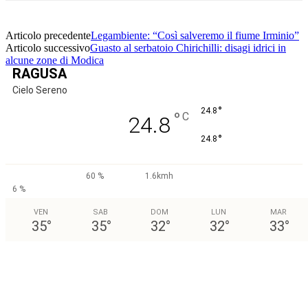
Articolo precedente
Legambiente: “Così salveremo il fiume Irminio”
Articolo successivo
Guasto al serbatoio Chirichilli: disagi idrici in
alcune zone di Modica
RAGUSA
Cielo Sereno
°
24.8
°
C
24.8
°
24.8
60 %
1.6kmh
6 %
VEN
SAB
DOM
LUN
MAR
35
°
35
°
32
°
32
°
33
°