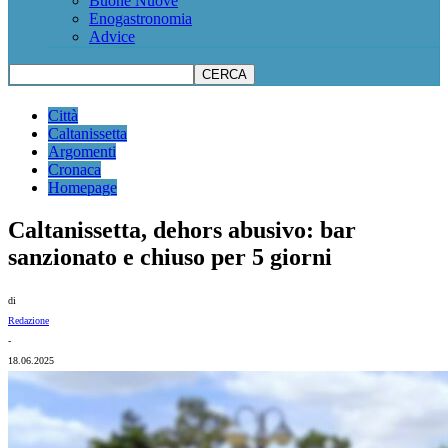
Buone Nuove
Enogastronomia
Advice
Città
Caltanissetta
Argomenti
Cronaca
Homepage
Caltanissetta, dehors abusivo: bar
sanzionato e chiuso per 5 giorni
di
Redazione
-
18.06.2025