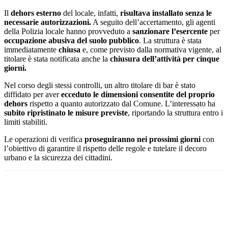
Il
dehors esterno
del locale, infatti,
risultava installato senza le
necessarie autorizzazioni.
A seguito dell’accertamento, gli agenti
della Polizia locale hanno provveduto a
sanzionare l’esercente
per
occupazione abusiva del suolo pubblico
. La struttura è stata
immediatamente
chiusa
e, come previsto dalla normativa vigente, al
titolare è stata notificata anche la
chiusura dell’attività per cinque
giorni.
Nel corso degli stessi controlli, un altro titolare di bar è stato
diffidato per aver
ecceduto le dimensioni consentite del proprio
dehors
rispetto a quanto autorizzato dal Comune. L’interessato ha
subito ripristinato le misure previste
, riportando la struttura entro i
limiti stabiliti.
Le operazioni di verifica
proseguiranno nei prossimi giorni
con
l’obiettivo di garantire il rispetto delle regole e tutelare il decoro
urbano e la sicurezza dei cittadini.
Facebook
Twitter
Pinterest
WhatsApp