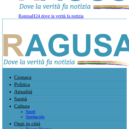
RagusaH24 dove la verità fa notizia
Cronaca
Politica
Attualità
Sanità
Cultura
Sport
Spettacolo
Oggi in città