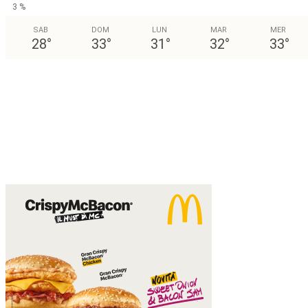
3 %
SAB
DOM
LUN
MAR
MER
28
°
33
°
31
°
32
°
33
°