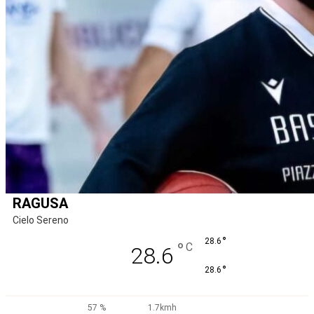
RAGUSA
Cielo Sereno
°
28.6
°
C
28.6
°
28.6
57 %
1.7kmh