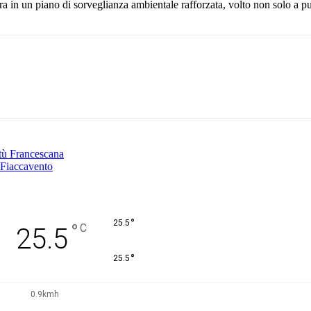
ra in un piano di sorveglianza ambientale rafforzata, volto non solo a pun
Pinterest
WhatsApp
ntù Francescana
 Fiaccavento
°
25.5
°
C
25.5
°
25.5
0.9kmh