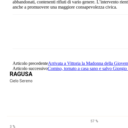
abbandonati, contenenti rifiuti di vario genere. L’intervento rient
anche a promuovere una maggiore consapevolezza civica.
Share
Facebook
Twitter
Articolo precedente
Arrivata a Vittoria la Madonna della Giove
Articolo successivo
Comiso, tornato a casa sano e salvo Giorgio
RAGUSA
Cielo Sereno
57 %
3 %