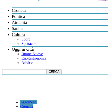
Cronaca
Politica
Attualità
Sanità
Cultura
Sport
Spettacolo
Oggi in città
Buone Nuove
Enogastronomia
Advice
Argomenti
Cronaca