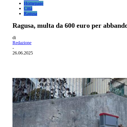
Homepage
Città
Ragusa
Ragusa, multa da 600 euro per abbandon
di
Redazione
-
26.06.2025
Facebook
Twitter
Pinterest
WhatsA