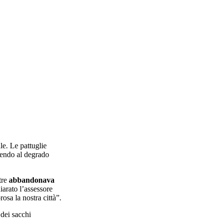
le. Le pattuglie
uendo al degrado
tre
abbandonava
iarato l’assessore
sa la nostra città”.
 dei sacchi