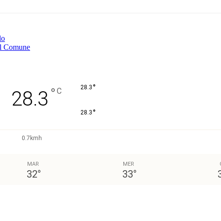
lo
 al Comune
°
28.3
°
C
28.3
°
28.3
0.7kmh
MAR
MER
32
°
33
°