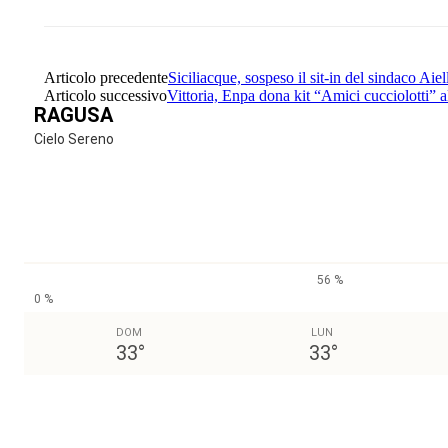
Articolo precedente
Siciliacque, sospeso il sit-in del sindaco Aiel
Articolo successivo
Vittoria, Enpa dona kit “Amici cucciolotti”
RAGUSA
Cielo Sereno
56 %
0 %
DOM
LUN
33
°
33
°