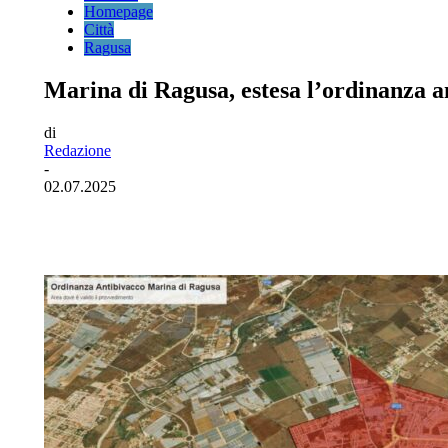
Homepage
Città
Ragusa
Marina di Ragusa, estesa l’ordinanza a
di
Redazione
-
02.07.2025
Facebook
Twitter
Pinterest
WhatsA