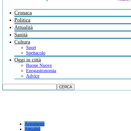
Cronaca
Politica
Attualità
Sanità
Cultura
Sport
Spettacolo
Oggi in città
Buone Nuove
Enogastronomia
Advice
Argomenti
Attualità