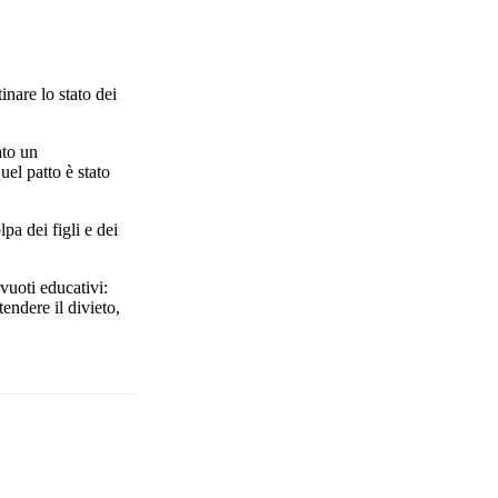
tinare lo stato dei
ato un
el patto è stato
a dei figli e dei
vuoti educativi:
endere il divieto,