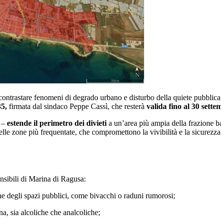
r contrastare fenomeni di degrado urbano e disturbo della quiete pubblic
35,
firmata dal sindaco Peppe Cassì, che resterà
valida fino al 30 sett
a –
estende il perimetro dei divieti
a un’area più ampia della frazione ba
nelle zone più frequentate, che compromettono la vivibilità e la sicurezza,
ensibili di Marina di Ragusa:
one degli spazi pubblici, come bivacchi o raduni rumorosi;
na, sia alcoliche che analcoliche;