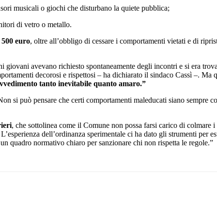
usori musicali o giochi che disturbano la quiete pubblica;
nitori di vetro o metallo.
a 500 euro
, oltre all’obbligo di cessare i comportamenti vietati e di ripris
ni giovani avevano richiesto spontaneamente degli incontri e si era trov
rtamenti decorosi e rispettosi – ha dichiarato il sindaco Cassì –. Ma qu
vvedimento tanto inevitabile quanto amaro.”
Non si può pensare che certi comportamenti maleducati siano sempre colp
ieri
, che sottolinea come il Comune non possa farsi carico di colmare i 
esperienza dell’ordinanza sperimentale ci ha dato gli strumenti per est
 un quadro normativo chiaro per sanzionare chi non rispetta le regole.”
Pinterest
WhatsApp