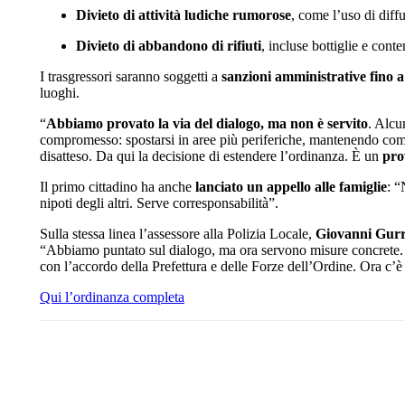
Divieto di attività ludiche rumorose
, come l’uso di diff
Divieto di abbandono di rifiuti
, incluse bottiglie e conte
I trasgressori saranno soggetti a
sanzioni amministrative fino 
luoghi.
“
Abbiamo provato la via del dialogo, ma non è servito
. Alcu
compromesso: spostarsi in aree più periferiche, mantenendo compo
disatteso. Da qui la decisione di estendere l’ordinanza. È un
pro
Il primo cittadino ha anche
lanciato un appello alle famiglie
: “
nipoti degli altri. Serve corresponsabilità”.
Sulla stessa linea l’assessore alla Polizia Locale,
Giovanni Gurr
“Abbiamo puntato sul dialogo, ma ora servono misure concrete. L’
con l’accordo della Prefettura e delle Forze dell’Ordine. Ora c’è
Qui l’ordinanza completa
Share
Facebook
Twitter