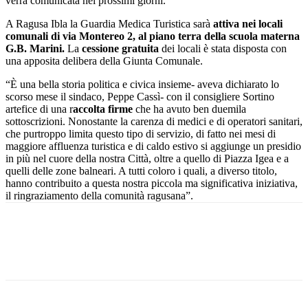
verrà comunicata nei prossimi giorni.
A Ragusa Ibla la Guardia Medica Turistica sarà
attiva nei locali
comunali di via Montereo 2,
al piano terra della scuola materna
G.B. Marini.
La
cessione gratuita
dei locali è stata disposta con
una apposita delibera della Giunta Comunale.
“È una bella storia politica e civica insieme- aveva dichiarato lo
scorso mese il sindaco, Peppe Cassì- con il consigliere Sortino
artefice di una r
accolta firme
che ha avuto ben duemila
sottoscrizioni. Nonostante la carenza di medici e di operatori sanitari,
che purtroppo limita questo tipo di servizio, di fatto nei mesi di
maggiore affluenza turistica e di caldo estivo si aggiunge un presidio
in più nel cuore della nostra Città, oltre a quello di Piazza Igea e a
quelli delle zone balneari. A tutti coloro i quali, a diverso titolo,
hanno contribuito a questa nostra piccola ma significativa iniziativa,
il ringraziamento della comunità ragusana”.
Facebook
Twitter
Pinterest
WhatsApp