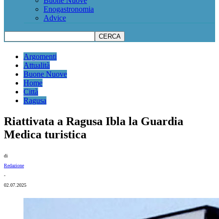
Buone Nuove
Enogastronomia
Advice
Argomenti
Attualità
Buone Nuove
Home
Città
Ragusa
Riattivata a Ragusa Ibla la Guardia
Medica turistica
di
Redazione
-
02.07.2025