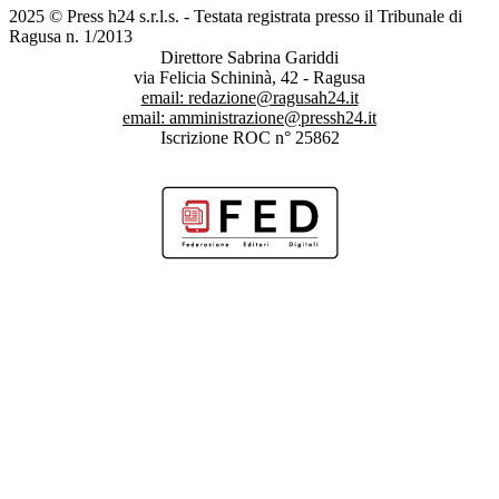
2025 © Press h24 s.r.l.s. - Testata registrata presso il Tribunale di
Ragusa n. 1/2013
Direttore Sabrina Gariddi
via Felicia Schininà, 42 - Ragusa
email:
redazione@ragusah24.it
email:
amministrazione@pressh24.it
Iscrizione ROC n° 25862