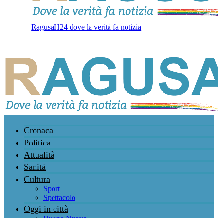
RagusaH24 dove la verità fa notizia
Cronaca
Politica
Attualità
Sanità
Cultura
Sport
Spettacolo
Oggi in città