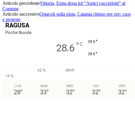
Articolo precedente
Vittoria, Enpa dona kit “Amici cucciolotti” al
Comune
Articolo successivo
Ostacoli sulla pista, Catania chiuso per ore: caos
e proteste
RAGUSA
Poche Nuvole
°
28.6
°
C
28.6
°
28.6
62 %
2kmh
16 %
LUN
MAR
MER
GIO
VEN
28
°
33
°
32
°
32
°
32
°