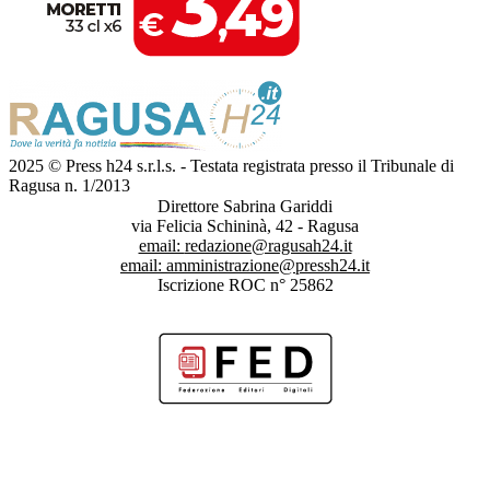
2025 © Press h24 s.r.l.s. - Testata registrata presso il Tribunale di
Ragusa n. 1/2013
Direttore Sabrina Gariddi
via Felicia Schininà, 42 - Ragusa
email:
redazione@ragusah24.it
email:
amministrazione@pressh24.it
Iscrizione ROC n° 25862