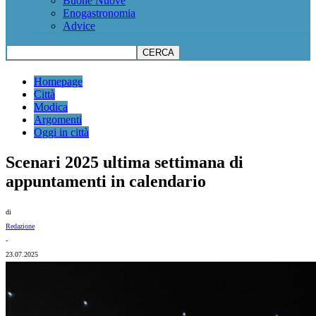
Buone Nuove
Enogastronomia
Advice
Homepage
Città
Modica
Argomenti
Oggi in città
Scenari 2025 ultima settimana di
appuntamenti in calendario
di
Redazione
-
23.07.2025