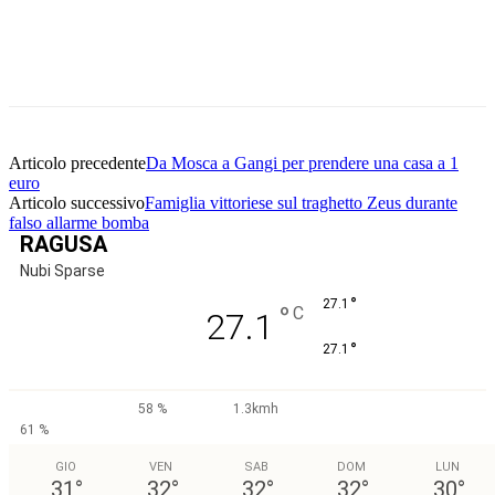
Facebook
Twitter
Pinterest
WhatsApp
Articolo precedente
Da Mosca a Gangi per prendere una casa a 1
euro
Articolo successivo
Famiglia vittoriese sul traghetto Zeus durante
falso allarme bomba
RAGUSA
Nubi Sparse
°
27.1
°
C
27.1
°
27.1
58 %
1.3kmh
61 %
GIO
VEN
SAB
DOM
LUN
31
°
32
°
32
°
32
°
30
°