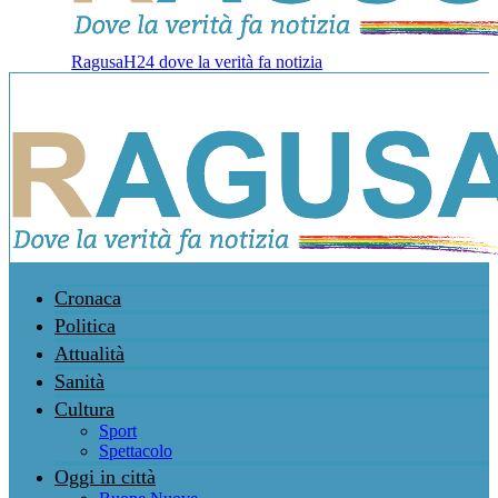
RagusaH24 dove la verità fa notizia
Cronaca
Politica
Attualità
Sanità
Cultura
Sport
Spettacolo
Oggi in città