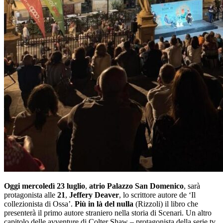
Oggi mercoledì 23 luglio
,
atrio Palazzo San Domenico
, sarà
protagonista alle
21
,
Jeffery Deaver
, lo scrittore autore de ‘Il
collezionista di Ossa’.
Più in là del nulla
(Rizzoli) il libro che
presenterà il primo autore straniero nella storia di Scenari. Un altro
capitolo delle avventure di Colter Shaw – protagonista della serie tv