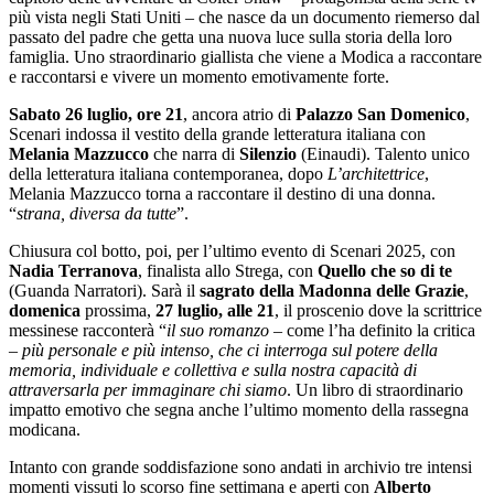
più vista negli Stati Uniti – che nasce da un documento riemerso dal
passato del padre che getta una nuova luce sulla storia della loro
famiglia. Uno straordinario giallista che viene a Modica a raccontare
e raccontarsi e vivere un momento emotivamente forte.
Sabato 26 luglio, ore 21
, ancora atrio di
Palazzo San Domenico
,
Scenari indossa il vestito della grande letteratura italiana con
Melania Mazzucco
che narra di
Silenzio
(Einaudi). Talento unico
della letteratura italiana contemporanea, dopo
L’architettrice
,
Melania Mazzucco torna a raccontare il destino di una donna.
“
strana, diversa da tutte
”.
Chiusura col botto, poi, per l’ultimo evento di Scenari 2025, con
Nadia Terranova
, finalista allo Strega, con
Quello che so di te
(Guanda Narratori). Sarà il
sagrato della Madonna delle Grazie
,
domenica
prossima,
27 luglio, alle 21
, il proscenio dove la scrittrice
messinese racconterà “
il suo romanzo
– come l’ha definito la critica
–
più personale e più intenso, che ci interroga sul potere della
memoria, individuale e collettiva e sulla nostra capacità di
attraversarla per immaginare chi siamo
. Un libro di straordinario
impatto emotivo che segna anche l’ultimo momento della rassegna
modicana.
Intanto con grande soddisfazione sono andati in archivio tre intensi
momenti vissuti lo scorso fine settimana e aperti con
Alberto