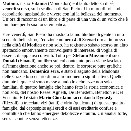
Matano
, il suo
Vitamia
(Mondadori) e il tanto detto su di sè,
venerdì scorso, sulla scalinata di San Pietro. Un muro di folla ad
accoglierlo, applaudirlo e vivere con lui la bellezza del momento.
Un’ora di racconto di un libro e di parte di una vita di un volto che è
familiare per la sua forza empatica.
E se venerdì, San Pietro ha mostrato la moltitudine di gente in uno
scenario bellissimo, l’edizione numero 4 di Scenari ormai impressa
nella
città di Modica
e non solo, ha registrato sabato scorso un altro
spettacolo emotivamente coinvolgente di interesse, di voglia di
esserci, di applausi convinti. Tutto per
Stefano Massini
e il suo
Donald
(Einaudi), un libro sul cui contenuto poco viene lasciato
all’immaginazione anche se poi, dentro, le sorprese pure grafiche
non mancano.
Domenica sera,
è stato il sagrato della Madonna
delle Grazie lo scenario di un altro momento significativo. Quello
durante il quale si sono messe a nudo le debolezze non solo
familiari,
di
quattro famiglie che hanno fatto la storia economica e
non solo, del nostro Paese: Agnelli, De Benedetti, Benetton e Del
Vecchio. Ed è stato
Mario Giordano
raccontando
Dynasty
(Rizzoli), a tracciare vizi (tanti) e virtù (qualcuna) di queste quattro
famiglie, dal capostipite agli eredi e di assi ereditarie confuse e
conflittuali che fanno emergere debolezze e traumi. Un’analisi forte,
senza sconti e senza reticenze.